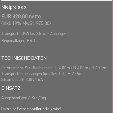
Mietpreis ab
EUR 820,00 netto
(inkl. 19% MwSt. 975,80)
Transport:
LKW bis 3,5to. + Anhänger
Regionallager:
BRD
TECHNISCHE DATEN
Erforderliche Stellfläche mind.:
L:
4,00
m
/
B:
4,00
m
/
H:
4,70
m
Transportabmessungen (größtes Teil):
B:
2,55
m
Strombedarf:
230V/16A
EINSATZ
Ausgehend von 6 Std./Tag
Damit Ihr Event ein voller Erfolg wird!