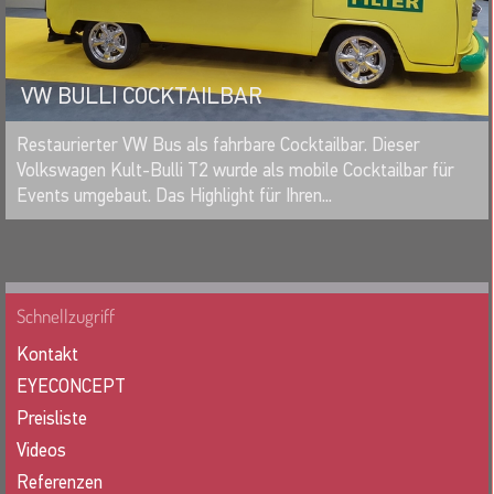
VW BULLI COCKTAILBAR
MERKEN
Restaurierter VW Bus als fahrbare Cocktailbar. Dieser
Volkswagen Kult-Bulli T2 wurde als mobile Cocktailbar für
Events umgebaut. Das Highlight für Ihren...
Schnellzugriff
Kontakt
EYECONCEPT
Preisliste
Videos
Referenzen