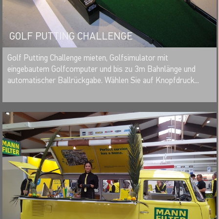
GOLF PUTTING CHALLENGE
MERKEN
Golf Putting Challenge mieten, Golfsimulator mit
eingebautem Golfcomputer und bis zu 3m Bahnlänge und
automatischer Ballrückgabe. Wählen Sie auf Knopfdruck...