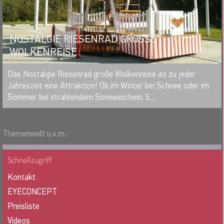
NOSTALGIE RIESENRAD GROSSE
WOLKENREISE
MERKEN
Das Nostalgie Riesenrad große Wolkenreise ist zu jeder
Jahreszeit eine Attraktion! Ob im Winter bei Schnee oder im
Sommer bei strahlendem Sonnenschein. 5...
Themenwelt u.v.m.:
Schnellzugriff
Kontakt
EYECONCEPT
Preisliste
Videos