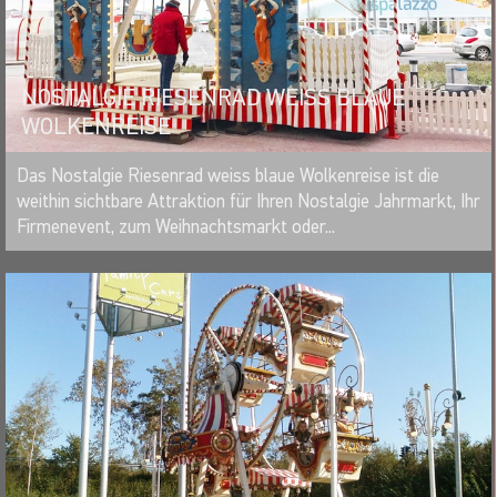
NOSTALGIE RIESENRAD WEISS BLAUE
WOLKENREISE
MERKEN
Das Nostalgie Riesenrad weiss blaue Wolkenreise ist die
weithin sichtbare Attraktion für Ihren Nostalgie Jahrmarkt, Ihr
Firmenevent, zum Weihnachtsmarkt oder...