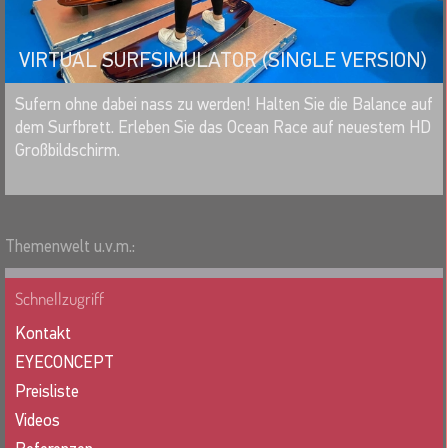
VIRTUAL SURFSIMULATOR (SINGLE VERSION)
MERKEN
Sufern ohne dabei nass zu werden! Halten Sie die Balance auf
dem Surfbrett. Erleben Sie das Ocean Race auf neuestem HD
Großbildschirm.
Themenwelt u.v.m.:
Schnellzugriff
Kontakt
EYECONCEPT
Preisliste
Videos