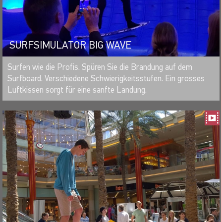
SURFSIMULATOR BIG WAVE
MERKEN
Surfen wie die Profis. Spüren Sie die Brandung auf dem
Surfboard. Verschiedene Schwierigkeitsstufen. Ein grosses
Luftkissen sorgt für eine sanfte Landung.