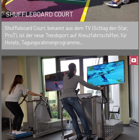
SHUFFLEBOARD COURT
MERKEN
Shuffleboard Court, bekannt aus dem TV (Schlag den Star,
Pro7), ist der neue Trendsport auf Kreuzfahrtschiffen, für
Hotels, Tagungsrahmenprogramme,...