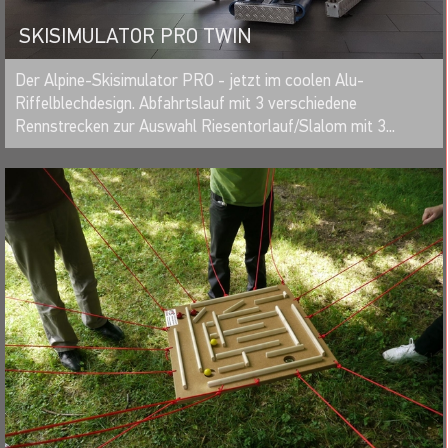
SKISIMULATOR PRO TWIN
MERKEN
Der Alpine-Skisimulator PRO - jetzt im coolen Alu-
Riffelblechdesign. Abfahrtslauf mit 3 verschiedene
Rennstrecken zur Auswahl Riesentorlauf/Slalom mit 3...