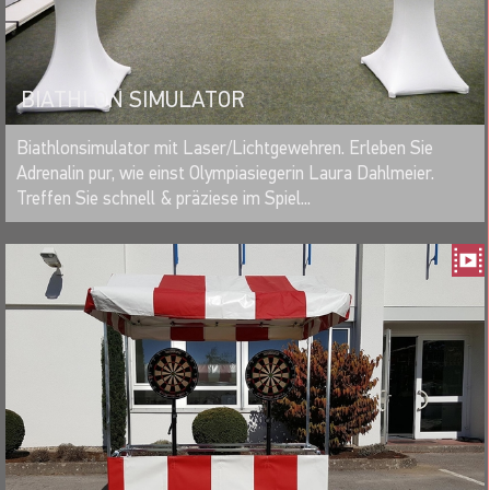
BIATHLON SIMULATOR
MERKEN
Biathlonsimulator mit Laser/Lichtgewehren. Erleben Sie
Adrenalin pur, wie einst Olympiasiegerin Laura Dahlmeier.
Treffen Sie schnell & präziese im Spiel...