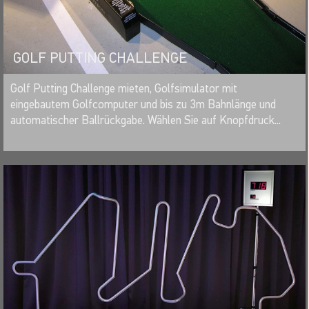
GOLF PUTTING CHALLENGE
MERKEN
Golf Putting Challenge mieten, Golfsimulator mit
eingebautem Golfcomputer und bis zu 3m Bahnlänge und
automatischer Ballrückgabe. Wählen Sie auf Knopfdruck...