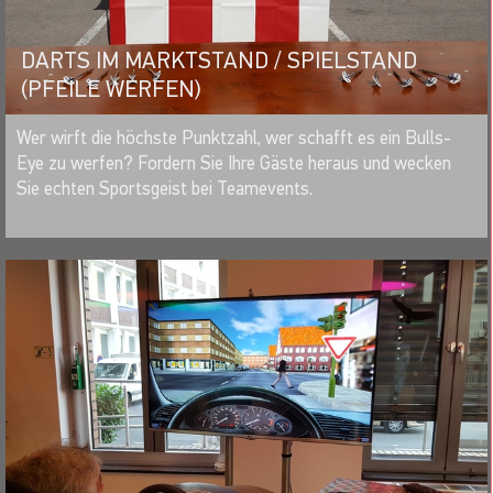
DARTS IM MARKTSTAND / SPIELSTAND
(PFEILE WERFEN)
MERKEN
Wer wirft die höchste Punktzahl, wer schafft es ein Bulls-
Eye zu werfen? Fordern Sie Ihre Gäste heraus und wecken
Sie echten Sportsgeist bei Teamevents.