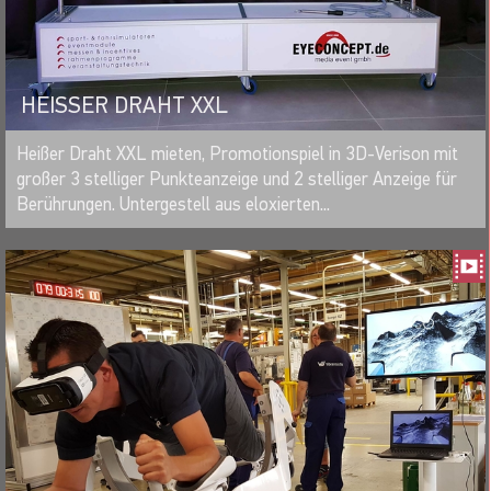
HEISSER DRAHT XXL
MERKEN
Heißer Draht XXL mieten, Promotionspiel in 3D-Verison mit
großer 3 stelliger Punkteanzeige und 2 stelliger Anzeige für
Berührungen. Untergestell aus eloxierten...