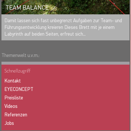
TEAM BALANCE
MERKEN
Damit lassen sich fast unbegrenzt Aufgaben zur Team- und
Führungsentwicklung kreieren Dieses Brett mit je einem
Labyrinth auf beiden Seiten, erfreut sich...
Themenwelt u.v.m.:
Schnellzugriff
Kontakt
EYECONCEPT
Preisliste
Videos
Referenzen
Jobs