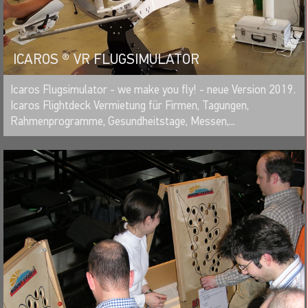
ICAROS ® VR FLUGSIMULATOR
MERKEN
Icaros Flugsimulator - we make you fly! - neue Version 2019.
Icaros Flightdeck Vermietung für Firmen, Tagungen,
Rahmenprogramme, Gesundheitstage, Messen,...