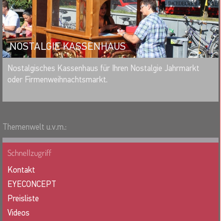
NOSTALGIE KASSENHAUS
MERKEN
Nostalgisches Kassenhaus für Ihren Nostalgie Jahrmarkt
oder Firmenweihnachtsmarkt.
Themenwelt u.v.m.:
Schnellzugriff
Kontakt
EYECONCEPT
Preisliste
Videos