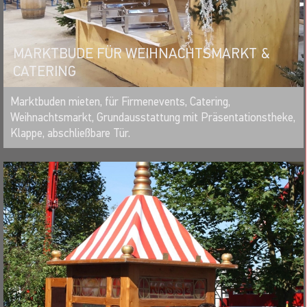
MARKTBUDE FÜR WEIHNACHTSMARKT &
CATERING
MERKEN
Marktbuden mieten, für Firmenevents, Catering,
Weihnachtsmarkt, Grundausstattung mit Präsentationstheke,
Klappe, abschließbare Tür.