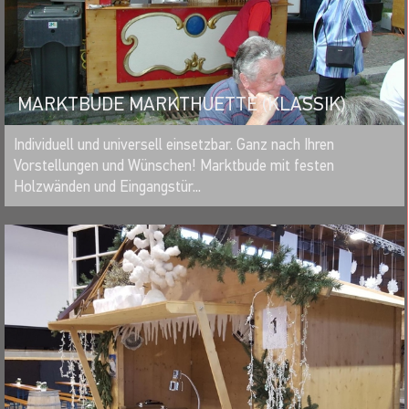
MARKTBUDE MARKTHUETTE (KLASSIK)
MERKEN
Individuell und universell einsetzbar. Ganz nach Ihren
Vorstellungen und Wünschen! Marktbude mit festen
Holzwänden und Eingangstür...