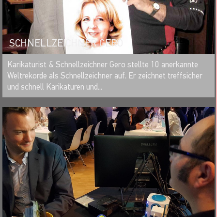
SCHNELLZEICHNER GERO
MERKEN
Karikaturist & Schnellzeichner Gero stellte 10 anerkannte
Weltrekorde als Schnellzeichner auf. Er zeichnet treffsicher
und schnell Karikaturen und...