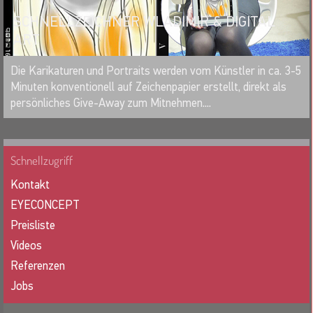
SCHNELLZEICHNER WLADIMIR & DIGITAL
ART
MERKEN
Die Karikaturen und Portraits werden vom Künstler in ca. 3-5
Minuten konventionell auf Zeichenpapier erstellt, direkt als
persönliches Give-Away zum Mitnehmen....
Schnellzugriff
Kontakt
EYECONCEPT
Preisliste
Videos
Referenzen
Jobs