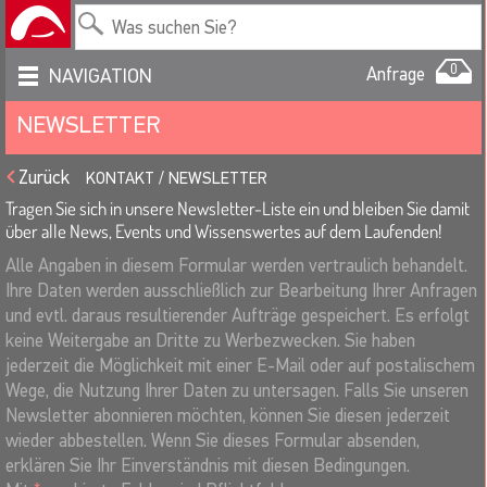
0
Anfrage
NAVIGATION
NEWSLETTER
Zurück
KONTAKT
NEWSLETTER
Tragen Sie sich in unsere Newsletter-Liste ein und bleiben Sie damit
über alle News, Events und Wissenswertes auf dem Laufenden!
Alle Angaben in diesem Formular werden vertraulich behandelt.
Ihre Daten werden ausschließlich zur Bearbeitung Ihrer Anfragen
und evtl. daraus resultierender Aufträge gespeichert. Es erfolgt
keine Weitergabe an Dritte zu Werbezwecken. Sie haben
jederzeit die Möglichkeit mit einer E-Mail oder auf postalischem
Wege, die Nutzung Ihrer Daten zu untersagen. Falls Sie unseren
Newsletter abonnieren möchten, können Sie diesen jederzeit
wieder abbestellen. Wenn Sie dieses Formular absenden,
erklären Sie Ihr Einverständnis mit diesen Bedingungen.