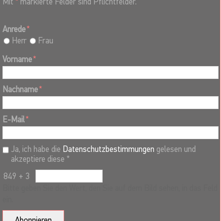
Mit
*
markierte Felder sind Pflichtfelder.
Anrede
*
Herr
Frau
Vorname
*
Nachname
*
E-Mail
*
Ja, ich habe die
Datenschutzbestimmungen
gelesen und
akzeptiere diese *
849 + 3
Bitte geben Sie den Wert, den Sie auf dem Bild sehen, in das Feld
ein.
Abonnieren