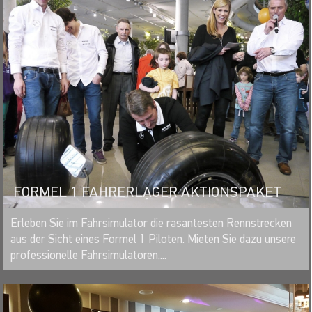
FORMEL 1 FAHRERLAGER AKTIONSPAKET
MERKEN
Erleben Sie im Fahrsimulator die rasantesten Rennstrecken
aus der Sicht eines Formel 1 Piloten. Mieten Sie dazu unsere
professionelle Fahrsimulatoren,...