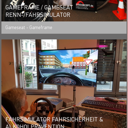
GAMEFRAME / GAMESEAT
RENN-/FAHRSIMULATOR
MERKEN
Gameseat - Gameframe
FAHRSIMULATOR FAHRSICHERHEIT &
ALKOHOLPRÄVENTION