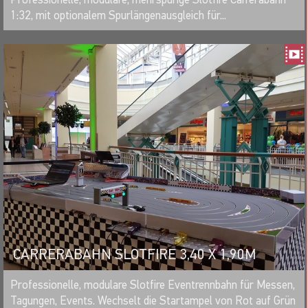
1:32, mit optionalem Spurlängenausgleich für...
CARRERABAHN SLOTFIRE 3,40 X 1,90M
MERKEN
Professionelle, modulare Slotfire Eventrennbahn für Messen,
Tagungen, Events. Wechselt die Startampel von Rot auf Grün