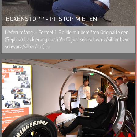
BOXENSTOPP - PITSTOP MIETEN
MERKEN
Lieferumfang: - Formel 1 Bolide mit bereiften Originalfelgen
(Replica) Lackierung nach Verfügbarkeit schwarz/silber bzw.
schwarz/silber/rot) -...