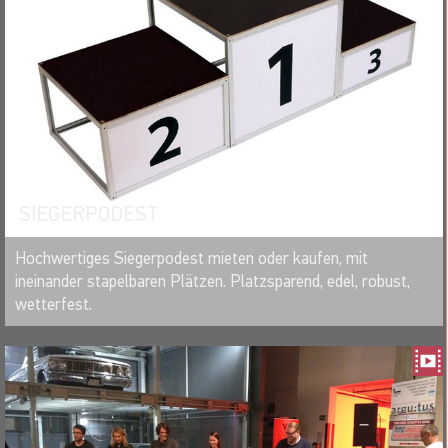
SIEGERPODEST
MERKEN
Hochwertiges Siegerpodest mieten oder kaufen, mit
ineinander stapelbaren Plätzen. Platzsparend, edel, robust,
wetterfest.