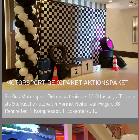
MOTORSPORT DEKOPAKET AKTIONSPAKET
MERKEN
Großes Motorsport Dekopaket mieten: 10 Ölfässer, z.Tl. auch
als Stehtische nutzbar, 4 Formel Reifen auf Felgen, 38
Rennreifen, 1 Kompressor, 1 Boxentafel, 1...