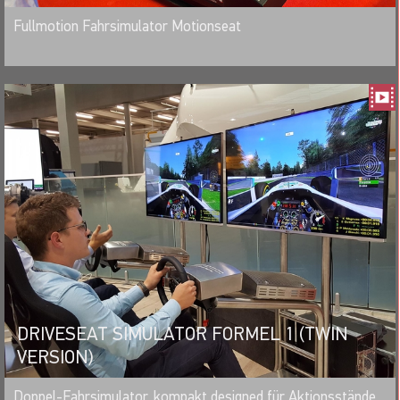
MERKEN
Fullmotion Fahrsimulator Motionseat
DRIVESEAT SIMULATOR FORMEL 1 (TWIN
VERSION)
MERKEN
Doppel-Fahrsimulator, kompakt designed für Aktionsstände,