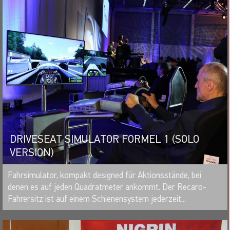
DRIVESEAT SIMULATOR FORMEL 1 (SOLO
VERSION)
MERKEN
Fahrsimulator, kompakt designed für Aktionsstände, bei
denen es auf jeden Quadratmeter ankommt. Der Recaro-
Fahrersitz ist auf einem Schienensystem jederzeit...