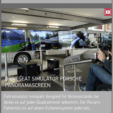
DRIVESEAT SIMULATOR PORSCHE
PANORAMASCREEN
MERKEN
Fahrsimulator, kompakt designed für Aktionsstände, bei
denen es auf jeden Quadratmeter ankommt. Der Recaro-
Fahrersitz ist auf einem Schienensystem jederzeit...