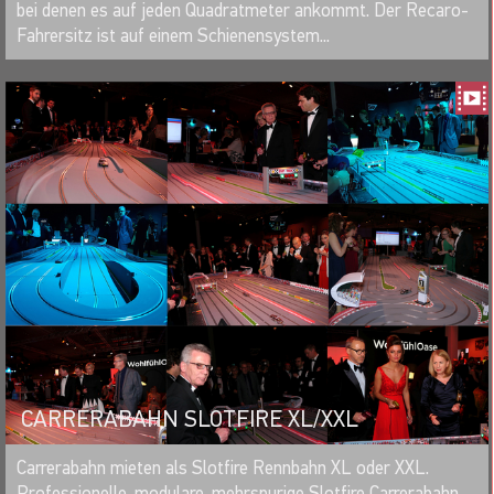
bei denen es auf jeden Quadratmeter ankommt. Der Recaro-
Fahrersitz ist auf einem Schienensystem...
CARRERABAHN SLOTFIRE XL/XXL
MERKEN
Carrerabahn mieten als Slotfire Rennbahn XL oder XXL.
Professionelle, modulare, mehrspurige Slotfire Carrerabahn