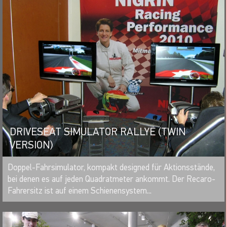
DRIVESEAT SIMULATOR RALLYE (TWIN
VERSION)
MERKEN
Doppel-Fahrsimulator, kompakt designed für Aktionsstände,
bei denen es auf jeden Quadratmeter ankommt. Der Recaro-
Fahrersitz ist auf einem Schienensystem...