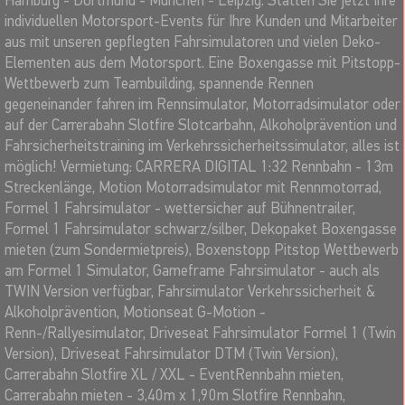
Hamburg - Dortmund - München - Leipzig. Statten Sie jetzt Ihre
individuellen Motorsport-Events für Ihre Kunden und Mitarbeiter
aus mit unseren gepflegten Fahrsimulatoren und vielen Deko-
Elementen aus dem Motorsport. Eine Boxengasse mit Pitstopp-
Wettbewerb zum Teambuilding, spannende Rennen
gegeneinander fahren im Rennsimulator, Motorradsimulator oder
auf der Carrerabahn Slotfire Slotcarbahn, Alkoholprävention und
Fahrsicherheitstraining im Verkehrssicherheitssimulator, alles ist
möglich! Vermietung: CARRERA DIGITAL 1:32 Rennbahn - 13m
Streckenlänge, Motion Motorradsimulator mit Rennmotorrad,
Formel 1 Fahrsimulator - wettersicher auf Bühnentrailer,
Formel 1 Fahrsimulator schwarz/silber, Dekopaket Boxengasse
mieten (zum Sondermietpreis), Boxenstopp Pitstop Wettbewerb
am Formel 1 Simulator, Gameframe Fahrsimulator - auch als
TWIN Version verfügbar, Fahrsimulator Verkehrssicherheit &
Alkoholprävention, Motionseat G-Motion -
Renn-/Rallyesimulator, Driveseat Fahrsimulator Formel 1 (Twin
Version), Driveseat Fahrsimulator DTM (Twin Version),
Carrerabahn Slotfire XL / XXL - EventRennbahn mieten,
Carrerabahn mieten - 3,40m x 1,90m Slotfire Rennbahn,