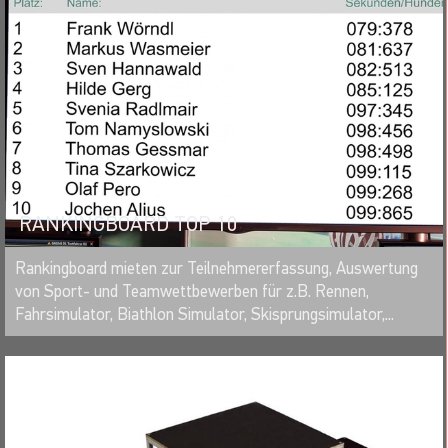
RANKINGBOARD TOP 10
MERKEN
Rankingboard mieten zur Teilnehmererfassung, Auswertung
von Sport- und Teamwettbewerben für z.B. Rennen,
Fahrsimulator, Biathlon Simulator, Skisprungsimulator,...