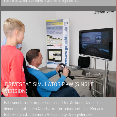
Fahrersitz ist auf einem Schienensystem...
DRIVESEAT SIMULATOR PKW (SINGLE
VERSION)
MERKEN
Fahrsimulator, kompakt designed für Aktionsstände, bei
denen es auf jeden Quadratmeter ankommt. Der Recaro-
Fahrersitz ist auf einem Schienensystem jederzeit...