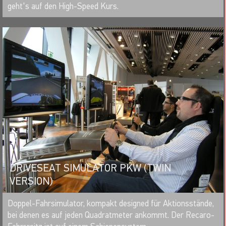
geht's auf den High-Speed Kurs.
DRIVESEAT SIMULATOR PKW (TWIN
VERSION)
MERKEN
Doppel-Fahrsimulator, kompakt designed für Aktionsstände,
bei denen es auf jeden Quadratmeter ankommt. Der Recaro-