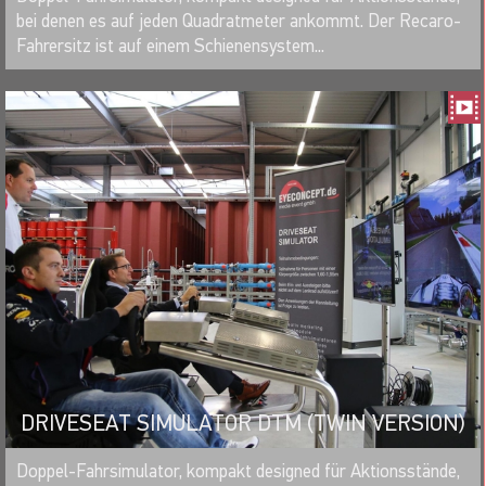
bei denen es auf jeden Quadratmeter ankommt. Der Recaro-
Fahrersitz ist auf einem Schienensystem...
DRIVESEAT SIMULATOR DTM (TWIN VERSION)
MERKEN
Doppel-Fahrsimulator, kompakt designed für Aktionsstände,