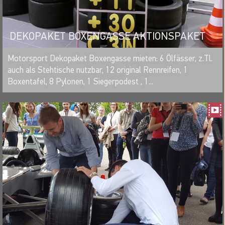
DEKOPAKET BOXENGASSE AKTIONSPAKET
MERKEN
Motorsport Dekopaket Boxengasse mieten: 6 Ölfässer, z.Tl.
auch als Stehtische nutzbar, 12 original Rennreifen, 1
Boxentafel, 8 Pylonen, 1 Siegerpodest , 1...