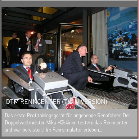
DTM RENNCENTER (TWIN VERSION)
MERKEN
Das erste Profitainingsgerät für angehende Rennfahrer. Der
Doppelweltmeister Mika Häkkinen testete das Renncenter
und war bereistert! Im Fahrsimulator erleben...