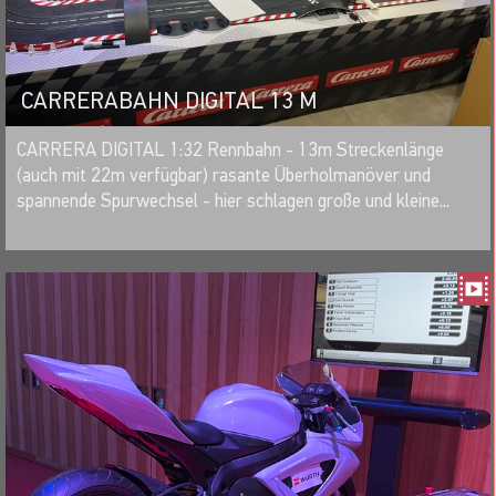
CARRERABAHN DIGITAL 13 M
MERKEN
CARRERA DIGITAL 1:32 Rennbahn - 13m Streckenlänge
(auch mit 22m verfügbar) rasante Überholmanöver und
spannende Spurwechsel - hier schlagen große und kleine...