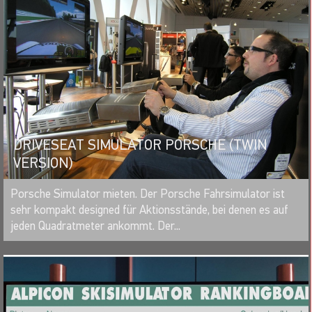
DRIVESEAT SIMULATOR PORSCHE (TWIN
VERSION)
MERKEN
Porsche Simulator mieten. Der Porsche Fahrsimulator ist
sehr kompakt designed für Aktionsstände, bei denen es auf
jeden Quadratmeter ankommt. Der...