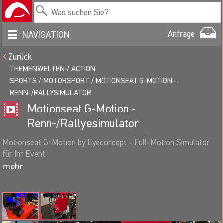
0
Anfrage
NAVIGATION
Zurück
THEMENWELTEN
ACTION
SPORTS
MOTORSPORT
MOTIONSEAT G-MOTION -
RENN-/RALLYSIMULATOR
Motionseat G-Motion -
Renn-/Rallyesimulator
Motionseat G-Motion by Eyeconcept - Full-Motion Simulator
für Ihr Event
Dieser einzigartige Motionseat G-Motion Simulator basiert auf
einer 2 achsigen Motionbase, die Bewegungen eines
Rennwagens mit Kräften bis zu 2G simuliert - ein
atemberaubendes Motorsport Erlebnis.