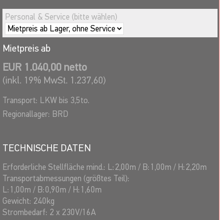
Personal & Service (bitte wählen)
Mietpreis ab
EUR 1.040,00 netto
(inkl. 19% MwSt. 1.237,60)
Transport:
LKW bis 3,5to.
Regionallager:
BRD
TECHNISCHE DATEN
Erforderliche Stellfläche mind.:
L:
2,00
m
/
B:
1,00
m
/
H:
2,20
m
Transportabmessungen (größtes Teil):
L:
1,00
m
/
B:
0,90
m
/
H:
1,60
m
Gewicht:
240
kg
Strombedarf:
2 x 230V/16A