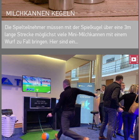
MILCHKANNEN KEGELN
MERKEN
Die Spielteilnehmer müssen mit der Spielkugel über eine 3m
lange Strecke möglichst viele Mini-Milchkannen mit einem
Wurf zu Fall bringen. Hier sind ein...