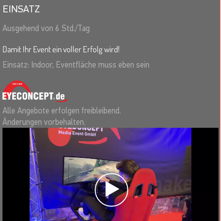
EINSATZ
Ausgehend von 6 Std./Tag
Damit Ihr Event ein voller Erfolg wird!
Einsatz: Indoor, Eventfläche muss eben sein
Alle Angebote erfolgen freibleibend.
Änderungen vorbehalten.