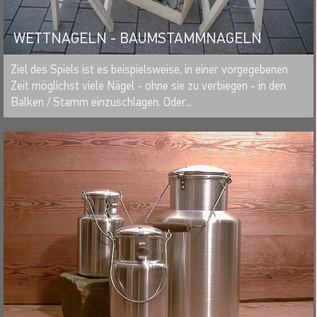
WETTNAGELN - BAUMSTAMMNAGELN
MERKEN
Ziel des Spiels ist es beispielsweise, in einer vorgegebenen
Zeit möglichst viele Nägel - ohne sie zu verbiegen - in den
Balken / Stamm einzuschlagen. Oder...