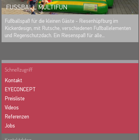
FUSSBALL MULTIFUN
MERKEN
Fußballspaß für die kleinen Gäste - Riesenhüpfburg im
Kickerdesign, mit Rutsche, verschiedenen Fußballelementen
und Regenschutzdach. Ein Riesenspaß für alle...
Schnellzugriff
Kontakt
EYECONCEPT
Preisliste
Videos
Referenzen
Jobs
Kontaktdaten