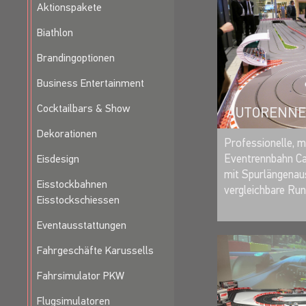
Aktionspakete
RENNBA
Biathlon
Brandingoptionen
Business Entertainment
Cocktailbars & Show
AUTORENNEN
Dekorationen
Professionelle, 
Eventrennbahn Car
Eisdesign
mit Spurlängenaus
Eisstockbahnen
vergleichbare Ru
Eisstockschiessen
Eventausstattungen
Fahrgeschäfte Karussells
Fahrsimulator PKW
Flugsimulatoren