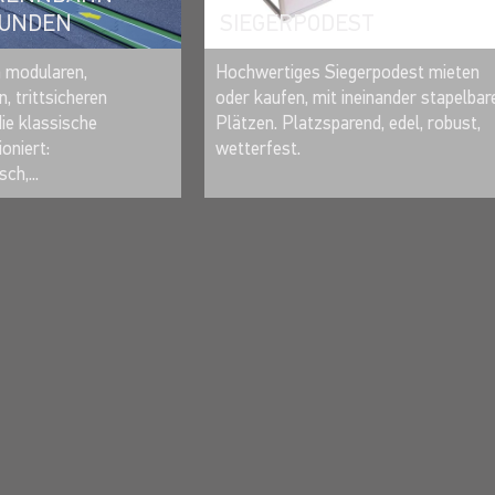
SIEGERPODEST
BUNDEN
MERKEN
MERKEN
Hochwertiges Siegerpodest mieten
n modularen,
oder kaufen, mit ineinander stapelbar
, trittsicheren
Plätzen. Platzsparend, edel, robust,
ie klassische
wetterfest.
oniert:
sch,...