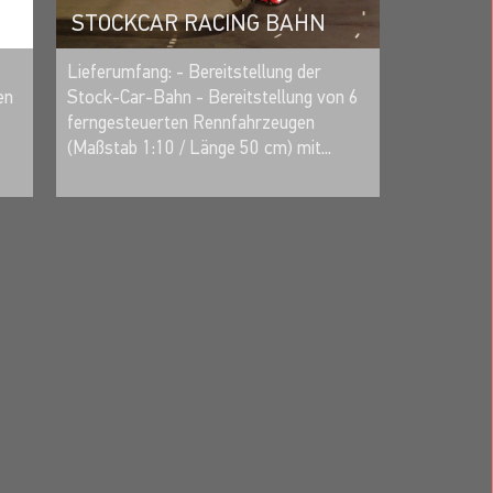
STOCKCAR RACING BAHN
MERKEN
Lieferumfang: - Bereitstellung der
en
Stock-Car-Bahn - Bereitstellung von 6
ferngesteuerten Rennfahrzeugen
(Maßstab 1:10 / Länge 50 cm) mit...