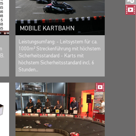
MOBILE KARTBAHN
MERKEN
Leistungsumfang: - Leitsystem für ca.
n
1000m² Streckenführung mit höchstem
B.
Sicherheitsstandard - Karts mit
höchstem Sicherheitsstandard incl. 6
Stunden...