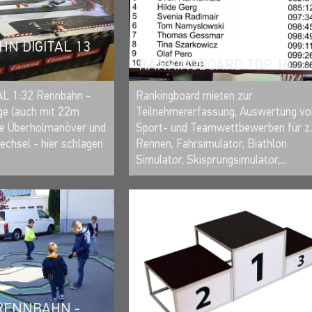
N DIGITAL 13
RANKINGBOARD TOP 10
MERKEN
MERKEN
L 1:32 Rennbahn -
Rankingboard mieten zur
ge (auch mit 22m
Teilnehmererfassung, Auswertung vo
te Überholmanöver und
Sport- und Teamwettbewerben für z.
chsel - hier schlagen
Rennen, Fahrsimulator, Biathlon
.
Simulator, Skisprungsimulator,...
RENNBAHN -