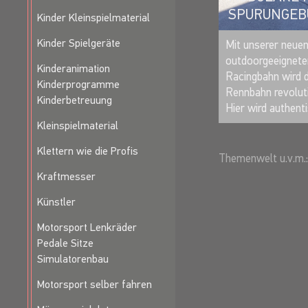
SPURUNGE
Kinder Kleinspielmaterial
Kinder Spielgeräte
Mit unserer neue
outdoorgeeigneten
Kinderanimation
Racingbahn wird d
Kinderprogramme
Rennbahn revoluti
Kinderbetreuung
Hier wird authenti
Kleinspielmaterial
Klettern wie die Profis
Themenwelt u.v.m.:
Kraftmesser
Künstler
Motorsport Lenkräder
Pedale Sitze
Simulatorenbau
Motorsport selber fahren