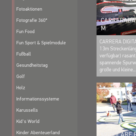
Fotoaktionen
CARRERABAH
Fotografie 360°
M
Fun Food
CARRERA DIGITA
Fun Sport & Spielmodule
13m Streckenlän
Fußball
verfügbar) rasan
spannende Spurwe
Gesundheitstag
große und kleine..
Golf
Holz
Informationssysteme
Karussells
Kid's World
Kinder Abenteuerland
MODULARE 