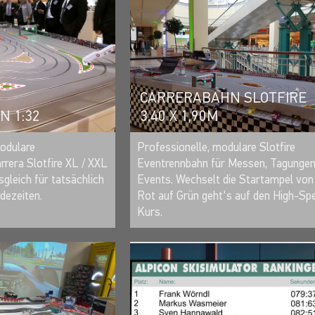
HNEN
CARRERABAHN SLOTFIRE
 1:32
3,40 X 1,90M
MERKEN
MERKEN
modulare
Professionelle, modulare Slotfire
rera Slotfire XL / XXL
Eventrennbahn für Messen, Tagungen
gleich für tatsächlich
Events. Wechselt die Startampel von
ndezeiten.
Rot auf Grün geht's auf den High-Sp
Kurs.