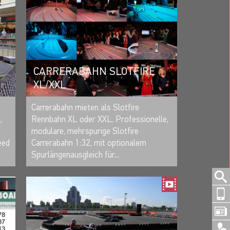
CARRERABAHN SLOTFIRE
XL/XXL
MERKEN
Carrerabahn mieten als Slotfire
,
Rennbahn XL oder XXL. Professionelle,
modulare, mehrspurige Slotfire
eed
Carrerabahn 1:32, mit optionalem
Spurlängenausgleich für...