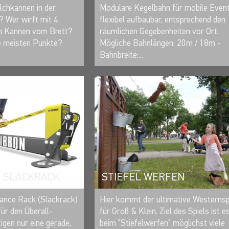
MERKEN
MERKEN
Modulare Kegelbahn für mobile Event
lchkannen in der
flexibel aufbaubar, entsprechend den
? Wer wirft mit 4
räumlichen Gegebenheiten vor Ort.
en Kannen vom Brett?
Mögliche Bahnlängen: 20m / 18m -
ie meisten Punkte?
Bahnbreite:...
/ SLACKRACK
STIEFEL WERFEN
MERKEN
MERKEN
lance Rack (Slackrack)
Hier kommt der ultimative Westerns
für den Überall-
für Groß & Klein. Ziel des Spiels ist e
igen nur eine gerade,
beim "Stiefelwerfen" möglichst viele