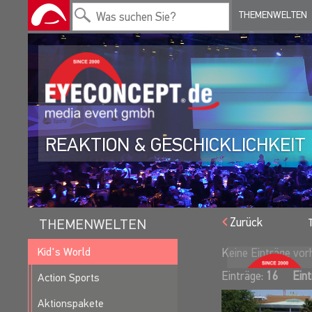
THEMENWELTEN
REAKTION & GESCHICKLICHKEIT
Zurück
THEMENWELTEN
Kid's World
Keine Einträge vo
Einträge:
16
Eint
Action Sports
Aktionspakete