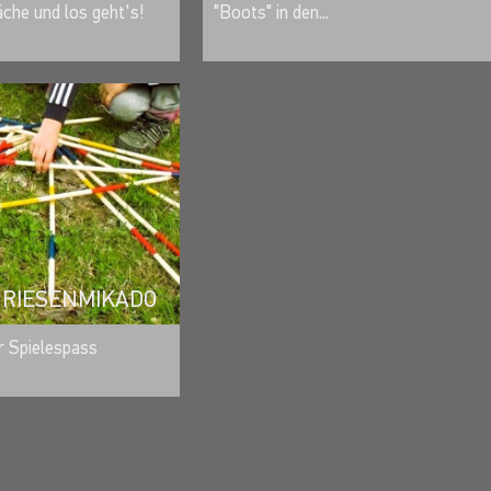
äche und los geht's!
"Boots" in den...
- RIESENMIKADO
MERKEN
r Spielespass