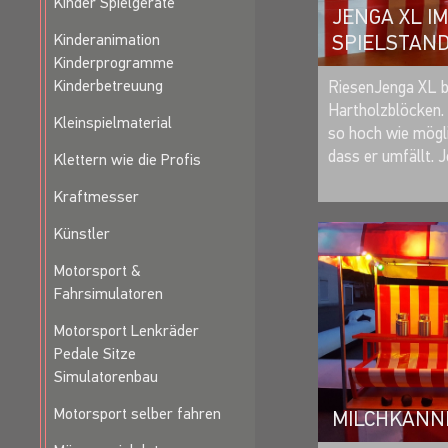
Kinder Spielgeräte
JENGA XL I
Kinderanimation
SPIELSTAN
Kinderprogramme
Kinderbetreuung
RiesenJenga XL b
Hartholzblöcken. 
Kleinspielmaterial
so hoch wie mögli
dass er umfällt. J
Klettern wie die Profis
Kraftmesser
Künstler
Motorsport &
Fahrsimulatoren
Motorsport Lenkräder
Pedale Sitze
Simulatorenbau
Motorsport selber fahren
MILCHKANN