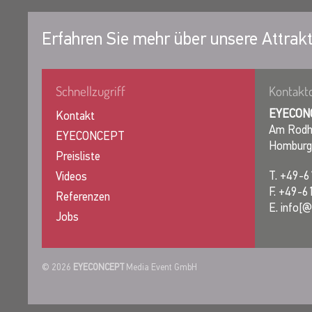
Erfahren Sie mehr über unsere Attrakt
Schnellzugriff
Kontakt
EYECON
Kontakt
Am Rodh
EYECONCEPT
Homburg
Preisliste
T. +49-6
Videos
F. +49-6
Referenzen
E. info[
Jobs
© 2026
EYECONCEPT
Media Event GmbH