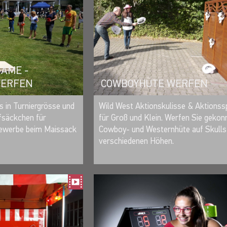
 & GESCHICKLICHKEIT
AME -
WERFEN
COWBOYHÜTE WERFEN
MERKEN
MERKEN
 in Turniergrösse und
Wild West Aktionskulisse & Aktionssp
fsäckchen für
für Groß und Klein. Werfen Sie gekon
ewerbe beim Maissack
Cowboy- und Westernhüte auf Skulls 
verschiedenen Höhen.