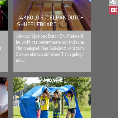
JAKKOLO SJOELBAK DUTCH
SHUFFLEBOARD
MERKEN
Jakkolo Sjoelbak Dutch Shuffleboard
ist wohl das bekannteste holländische
s
Nationalspiel. Das Spielbrett wird zum
Spielen einfach auf einen Tisch gelegt
und...