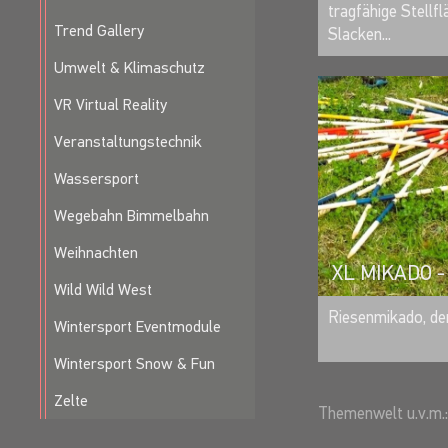
tragfähige Stellfl
Trend Gallery
Slacken...
Umwelt & Klimaschutz
VR Virtual Reality
Veranstaltungstechnik
Wassersport
Wegebahn Bimmelbahn
Weihnachten
XL MIKADO 
Wild Wild West
Riesenmikado, de
Wintersport Eventmodule
Wintersport Snow & Fun
Zelte
Themenwelt u.v.m.: