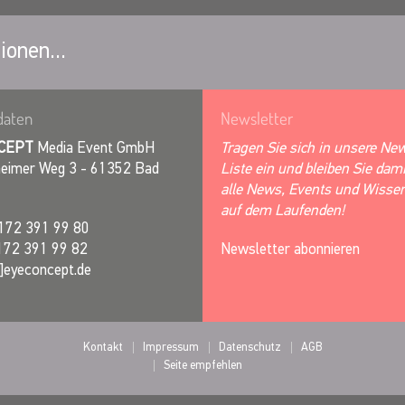
ionen...
daten
Newsletter
CEPT
Media Event GmbH
Tragen Sie sich in unsere New
eimer Weg 3 - 61352 Bad
Liste ein und bleiben Sie dam
alle News, Events und Wisse
auf dem Laufenden!
172 391 99 80
172 391 99 82
Newsletter abonnieren
@]eyeconcept.de
Kontakt
Impressum
Datenschutz
AGB
Seite empfehlen