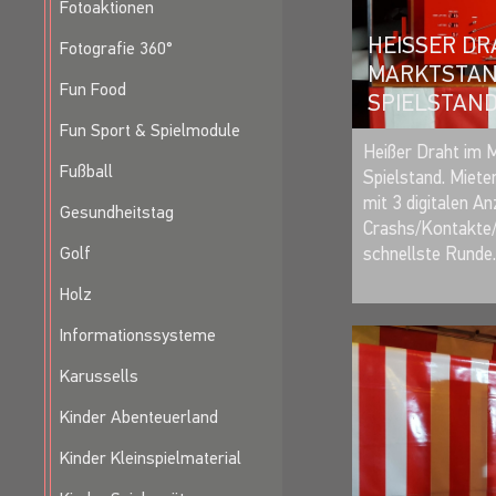
Fotoaktionen
HEISSER DRA
Fotografie 360°
ARKTSTAND 
Fun Food
PIELSTAND
Fun Sport & Spielmodule
Heißer Draht im 
Fußball
Spielstand. Miete
mit 3 digitalen An
Gesundheitstag
Crashs/Kontakte
Golf
schnellste Runde.
Holz
Informationssysteme
Karussells
Kinder Abenteuerland
Kinder Kleinspielmaterial