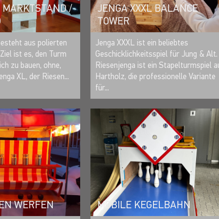
M MARKTSTAND /
JENGA XXXL BALANCE
D
TOWER
MERKEN
MERKEN
esteht aus polierten
Jenga XXXL ist ein beliebtes
Ziel ist es, den Turm
Geschicklichkeitsspiel für Jung & Alt.
ch zu bauen, ohne,
Riesenjenga ist ein Stapelturmspiel a
enga XL, der Riesen...
Hartholz, die professionelle Variante
für...
MOBILE KEGELBAHN
EN WERFEN