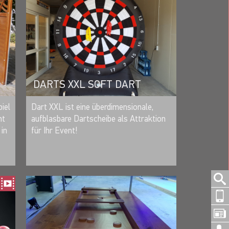
DARTS XXL SOFT DART
MERKEN
Dart XXL ist eine überdimensionale,
iel
aufblasbare Dartscheibe als Attraktion
nt
für Ihr Event!
in