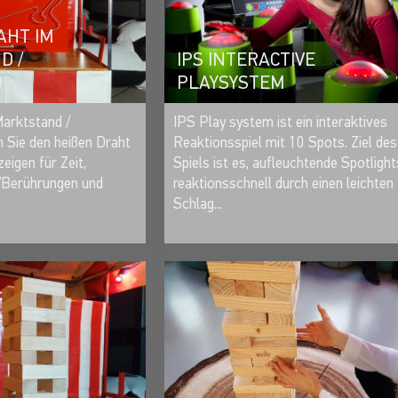
HT IM M
IPS INTERACTIVE
/ S
PLAYSYSTEM
MERKEN
MERKEN
IPS Play system ist ein interaktives
Marktstand /
Reaktionsspiel mit 10 Spots. Ziel des
n Sie den heißen Draht
Spiels ist es, aufleuchtende Spotlight
zeigen für Zeit,
reaktionsschnell durch einen leichten
/Berührungen und
Schlag...