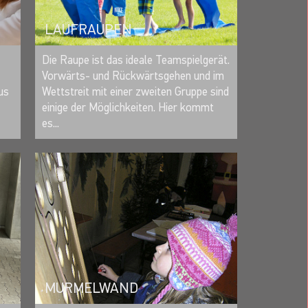
LAUFRAUPEN
MERKEN
Die Raupe ist das ideale Teamspielgerät.
Vorwärts- und Rückwärtsgehen und im
Wettstreit mit einer zweiten Gruppe sind
us
einige der Möglichkeiten. Hier kommt
es...
MURMELWAND