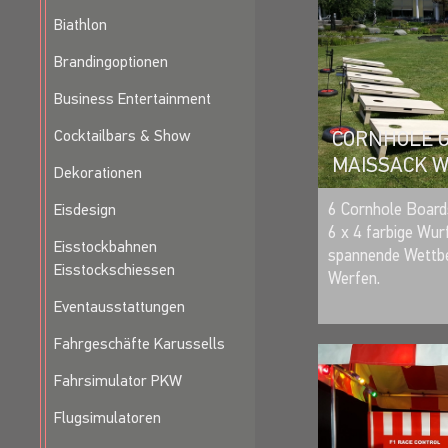
Biathlon
REAKTION
Brandingoptionen
Business Entertainment
Cocktailbars & Show
CORNHOLE G
MAISSACK 
Dekorationen
6 Cornhole Boards
Eisdesign
6 x 4 farbige Wur
Eisstockbahnen
spannende Wettb
Eisstockschiessen
Werfen.
Eventausstattungen
Fahrgeschäfte Karussells
Fahrsimulator PKW
Flugsimulatoren