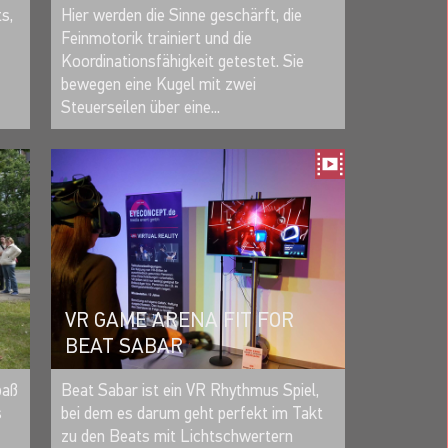
MERKEN
s,
Hier werden die Sinne geschärft, die
Feinmotorik trainiert und die
Koordinationsfähigkeit getestet. Sie
bewegen eine Kugel mit zwei
Steuerseilen über eine...
VR GAME ARENA FIT FOR
BEAT SABAR
MERKEN
Beat Sabar ist ein VR Rhythmus Spiel,
paß
bei dem es darum geht perfekt im Takt
s
zu den Beats mit Lichtschwertern