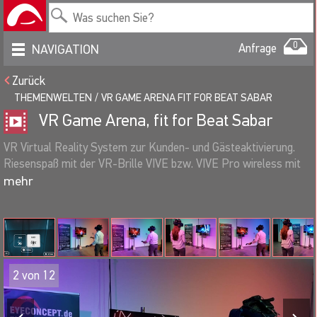
0
Anfrage
NAVIGATION
Zurück
THEMENWELTEN
VR GAME ARENA FIT FOR BEAT SABAR
VR Game Arena, fit for Beat Sabar
VR Virtual Reality System zur Kunden- und Gästeaktivierung.
Riesenspaß mit der VR-Brille VIVE bzw. VIVE Pro wireless mit
OLED-Display, brillianter Auflösung und 360° Rundumsicht.
Virtual Reality ist wohl das heißeste Thema der Eventbranche.
Die von uns zur Miete angebotenen VR-Systeme enthalten im
Lieferumfang ausschließlich professionelle Hardware, geeignet
zur Darstellung und Vorführung von VR / Virtual Reality / AR
Augmented Reality Anwendungen. Die Simulationssysteme sind
2
von
12
nach Bedarf ausgestattet mit Hochleistungs-PC oder Gamer-
Notebooks, hochauflösender VR-Brille z.B. HTC Vive, Vive Pro,
Vive Pro Wireless, etc., Game-Controllern, Trackern, Zubehör