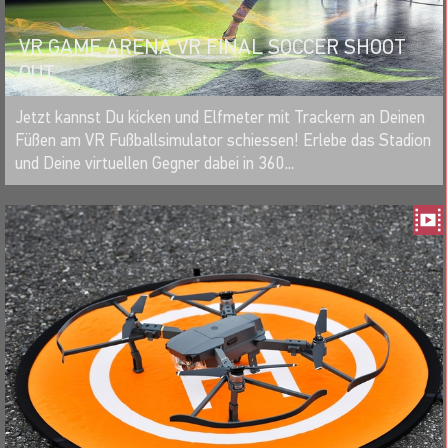
VR GAME ARENA VR FINAL SOCCER SHOOT
OUT
MERKEN
Jetzt kannst Du kicken und Elfmeter mit Trackern an Deinen
Füßen am VR Fußballsimulator schiessen! Erlebe das Stadion
und Deine virtuellen Gegner dabei in 360...