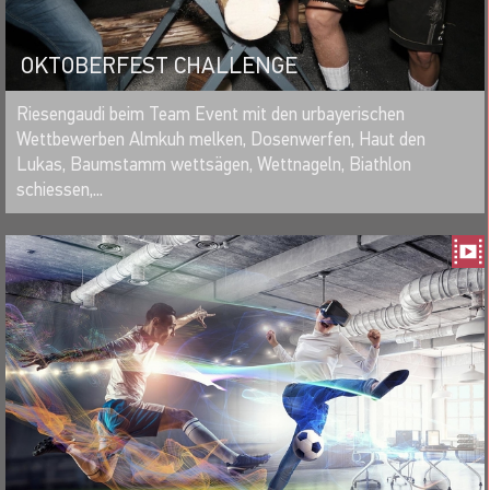
OKTOBERFEST CHALLENGE
MERKEN
Riesengaudi beim Team Event mit den urbayerischen
Wettbewerben Almkuh melken, Dosenwerfen, Haut den
Lukas, Baumstamm wettsägen, Wettnageln, Biathlon
schiessen,...