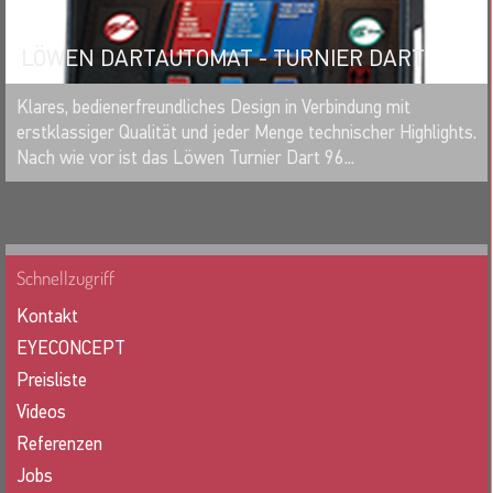
LÖWEN DARTAUTOMAT - TURNIER DART
MERKEN
Klares, bedienerfreundliches Design in Verbindung mit
erstklassiger Qualität und jeder Menge technischer Highlights.
Nach wie vor ist das Löwen Turnier Dart 96...
Schnellzugriff
Kontakt
EYECONCEPT
Preisliste
Videos
Referenzen
Jobs