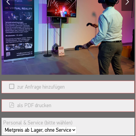
und optional einen Großbildschirm für die Zuschauer. Geeignet
für Jung und Alt, Einzel- und Teamwettbewerbe, zum
Teambuilding, als interaktives Fitness-, Messe- oder
Tagungsrahmenprogramm oder zur Mitarbeitermotivation.
Veranstalten Sie tolle Wettbewerbe, schnelles Spiel am P.O.S.
Systemausstattung (Lieferumfang):
VR-Brille "Headset" Vive / Vive Pro bzw. Vive Pro Wireless, VR-
Controller zur Navigation und Steuerung durch virtuelle
Erlebniswelten, VIVE-Basisstationen zur 360°
Bewegungsverfolgung im Raum, zum Anschluß an 230V oder
12V Akkus. Hochleistungs-VR-Game-PC (Intel) mit rasend
zur Anfrage hinzufügen
schneller Nvidea Grafikkarte, vollständig VR-kompatibel. Die
Grafik ist spektakulär und die Audioqualität atemberaubend für
als PDF drucken
überragende VR-Erlebnisse.
Incl. Stative und Zubehör. Für die Zuschauer erfolgt die Mirror-
Personal & Service (bitte wählen)
Darstellung der VR-Erlebnisse auf einem der neuesten 47" bzw.
50" HD-Großbildschirme.