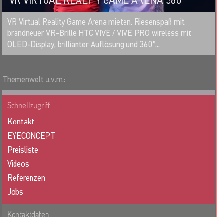
VR VIRTUAL REALITY GAME ARENA 360°
MERKEN
VR Virtual Reality Game Arena mieten. Riesenspaß mit
brandneuer VR-Brille HTC VIVE / VIVE PRO wireless mit
OLED-Display, brillianter Auflösung und 360°...
Themenwelt u.v.m.:
Schnellzugriff
Kontakt
EYECONCEPT
Preisliste
Videos
Referenzen
Jobs
Kontaktdaten