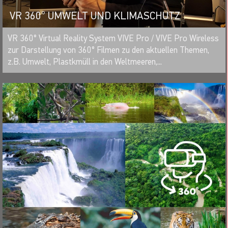
VR 360° UMWELT UND KLIMASCHUTZ
MERKEN
VR 360° Virtual Reality System VIVE Pro / VIVE Pro Wireless
zur Darstellung von 360° Filmen zu den aktuellen Themen,
z.B. Umwelt, Plastkmüll in den Weltmeeren,...