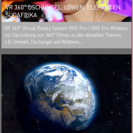
VR 360° DSCHUNGEL, LÖWEN, ELEFANTEN,
SÜDAFRIKA
MERKEN
VR 360° Virtual Reality System VIVE Pro / VIVE Pro Wireless
zur Darstellung von 360° Filmen zu den aktuellen Themen,
z.B. Umwelt, Dschungel und Wildtiere,...