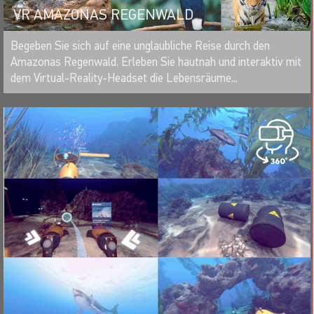
VR AMAZONAS REGENWALD
MERKEN
Begeben Sie sich auf eine unglaubliche Reise durch den
Amazonas Regenwald. Erleben Sie hautnah und interaktiv mit
dem Virtual-Reality-Headset die Lebensräume...