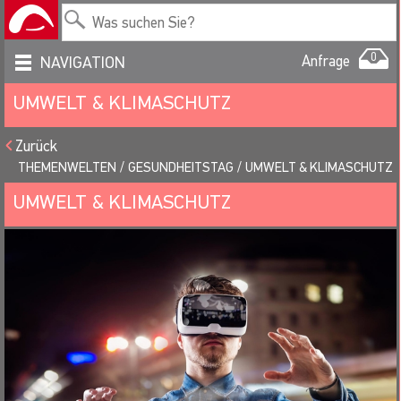
0
Anfrage
NAVIGATION
UMWELT & KLIMASCHUTZ
Zurück
THEMENWELTEN
GESUNDHEITSTAG
UMWELT & KLIMASCHUTZ
UMWELT & KLIMASCHUTZ