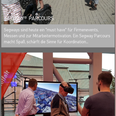
SEGWAY® PARCOURS
MERKEN
Segways sind heute ein "must have" für Firmenevents,
Messen und zur Mitarbeitermotivation. Ein Segway Parcours
macht Spaß, schärft die Sinne für Koordination...