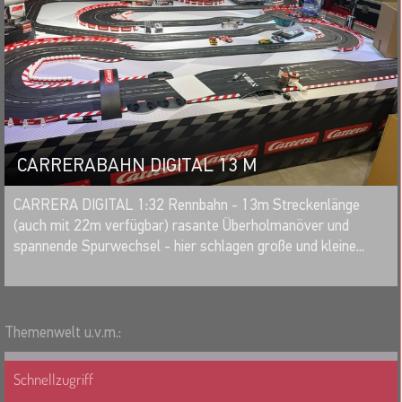
CARRERABAHN DIGITAL 13 M
MERKEN
CARRERA DIGITAL 1:32 Rennbahn - 13m Streckenlänge
(auch mit 22m verfügbar) rasante Überholmanöver und
spannende Spurwechsel - hier schlagen große und kleine...
Themenwelt u.v.m.:
Schnellzugriff