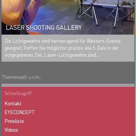
LASER SHOOTING GALLERY
MERKEN
Die Lichtgewehre sind hervorragend für Western-Events
geeignet.Treffen Sie möglichst präzise alle 5 Ziele in der
vorgegebenen Zeit. Laser-Lichtgewehre sind...
Themenwelt u.v.m.:
Schnellzugriff
Kontakt
EYECONCEPT
Preisliste
Videos