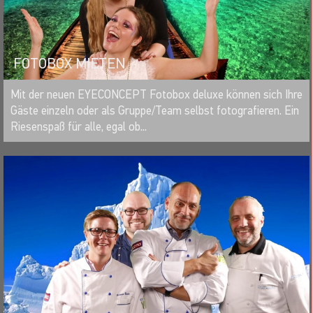
FOTOBOX MIETEN
MERKEN
Mit der neuen EYECONCEPT Fotobox deluxe können sich Ihre
Gäste einzeln oder als Gruppe/Team selbst fotografieren. Ein
Riesenspaß für alle, egal ob...