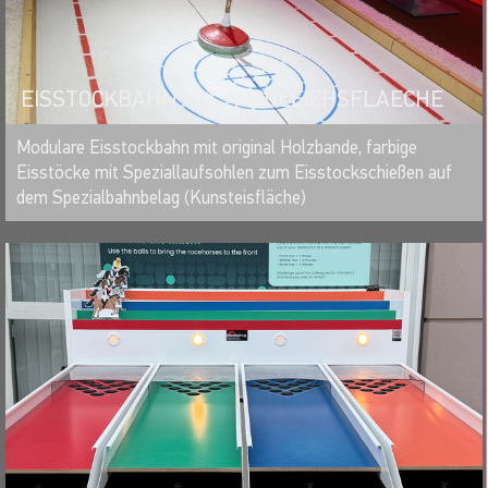
EISSTOCKBAHN MIT AUSGLEICHSFLAECHE
MERKEN
Modulare Eisstockbahn mit original Holzbande, farbige
Eisstöcke mit Speziallaufsohlen zum Eisstockschießen auf
dem Spezialbahnbelag (Kunsteisfläche)