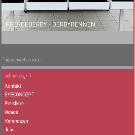
PFERDEDERBY - DERBYRENNEN
MERKEN
Themenwelt u.v.m.:
Schnellzugriff
Kontakt
EYECONCEPT
Preisliste
Videos
Referenzen
Jobs