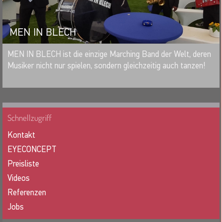
MEN IN BLECH
MERKEN
MEN IN BLECH ist die einzige Marching Band der Welt, deren
Musiker nicht nur spielen, sondern gleichzeitig auch tanzen!
Schnellzugriff
Kontakt
EYECONCEPT
Preisliste
Videos
Referenzen
Jobs