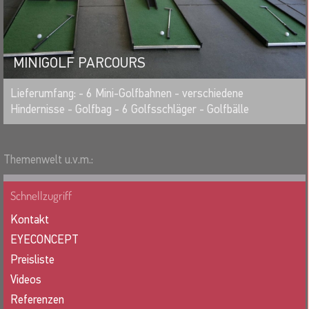
MINIGOLF PARCOURS
MERKEN
Lieferumfang: - 6 Mini-Golfbahnen - verschiedene
Hindernisse - Golfbag - 6 Golfsschläger - Golfbälle
Themenwelt u.v.m.:
Schnellzugriff
Kontakt
EYECONCEPT
Preisliste
Videos
Referenzen