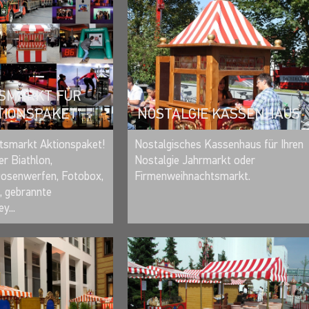
ÄNDE NOSTALGISCH
SMARKT FÜR
TIONSPAKET"
NOSTALGIE KASSENHAUS
MERKEN
MERKEN
tsmarkt Aktionspaket!
Nostalgisches Kassenhaus für Ihren
er Biathlon,
Nostalgie Jahrmarkt oder
Dosenwerfen, Fotobox,
Firmenweihnachtsmarkt.
 gebrannte
y...