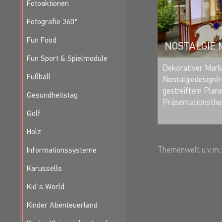
Fotoaktionen
Fotografie 360°
Fun Food
NOSTALGIE
Fun Sport & Spielmodule
Dekorativer Mark
Fußball
Nostalgiedesignf
gestreiftem Plane
Gesundheitstag
Präsentationsthe
Golf
Holz
Themenwelt u.v.m.:
Informationssysteme
Karussells
Kid's World
Kinder Abenteuerland