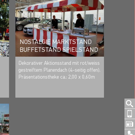
NOSTALGIE MARKTSTAND
BUFFETSTAND SPIELSTAND
MERKEN
Dekorativer Aktionsstand mit rot/weiss
gestreiftem Planendach (4-seitig offen).
Präsentationstheke ca.: 2,00 x 0,60m