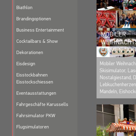
Biathlon
MARKTST
Brandingoptionen
Business Entertainment
MOBILER
Cocktailbars & Show
WEIHNACHT
FIRMEN "AK
Dekorationen
Mobiler Weihnach
Eisdesign
Skisimulator, Las
Eisstockbahnen
Nostalgiestand, 
Eisstockschiessen
Lebkuchenherzen,
Mandeln, Eishocke
Eventausstattungen
Fahrgeschäfte Karussells
Fahrsimulator PKW
Flugsimulatoren