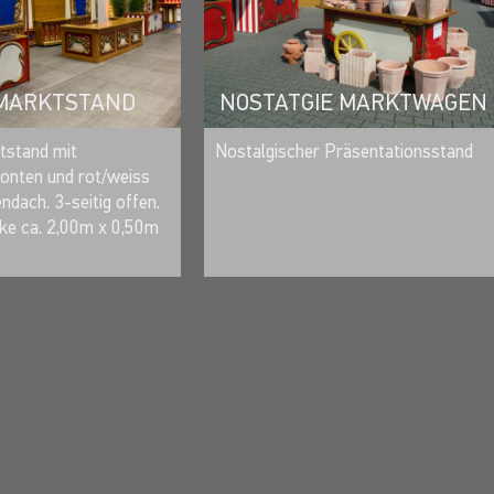
 MARKTSTAND
NOSTATGIE MARKTWAGEN
MERKEN
MERKEN
tstand mit
Nostalgischer Präsentationsstand
ronten und rot/weiss
ndach. 3-seitig offen.
ke ca. 2,00m x 0,50m