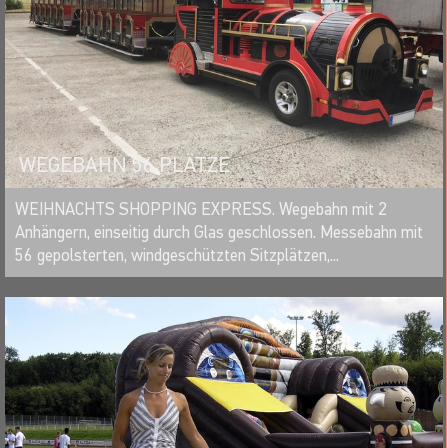
WEGEBAHN 56 PLÄTZE
MERKEN
WEIHNACHTS SHOPPING EXPRESS. Wegebahn mit 2
Anhängern, einseitig durch Glas geschlossen. Messebahn mit
56 gepolsterten, windgeschützten Sitzplätzen,...