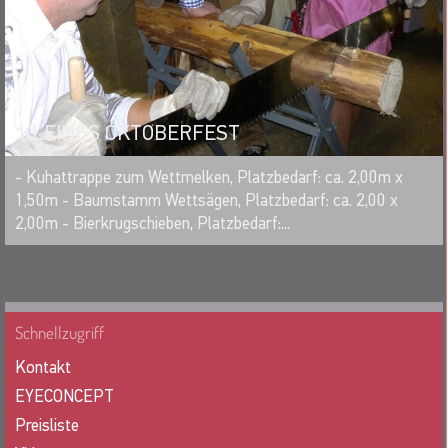
KLEINES OKTOBERFEST
MERKEN
- Kuhattrappe zum Wettmelken, Platzbedarf: ca. 2,00m x
1,50m - Baumstamm Wettsägen, Platzbedarf: ca. 2,00 x
2,00m - Bierkrugschieben, Platzbedarf:...
Schnellzugriff
Kontakt
EYECONCEPT
Preisliste