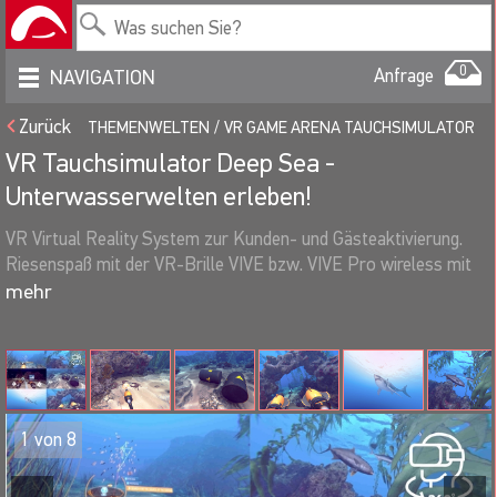
0
Anfrage
NAVIGATION
Zurück
THEMENWELTEN
VR GAME ARENA TAUCHSIMULATOR
VR Tauchsimulator Deep Sea -
Unterwasserwelten erleben!
VR Virtual Reality System zur Kunden- und Gästeaktivierung.
Riesenspaß mit der VR-Brille VIVE bzw. VIVE Pro wireless mit
OLED-Display, brillianter Auflösung und 360° Rundumsicht.
Virtual Reality ist wohl das heißeste Thema der Eventbranche.
Die von uns zur Miete angebotenen VR-Systeme enthalten im
Lieferumfang ausschließlich professionelle Hardware, geeignet
zur Darstellung und Vorführung von VR / Virtual Reality / AR
Augmented Reality Anwendungen. Die Simulationssysteme sind
2
von
8
nach Bedarf ausgestattet mit Hochleistungs-PC oder Gamer-
Notebooks, hochauflösender VR-Brille z.B. HTC Vive, Vive Pro,
Vive Pro Wireless, etc., Game-Controllern, Trackern, Zubehör