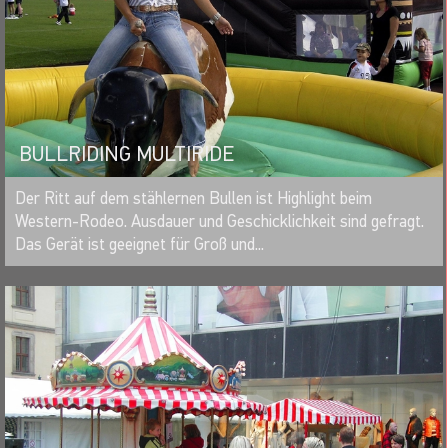
BULLRIDING MULTIRIDE
MERKEN
Der Ritt auf dem stählernen Bullen ist Highlight beim
Western-Rodeo. Ausdauer und Geschicklichkeit sind gefragt.
Das Gerät ist geeignet für Groß und...