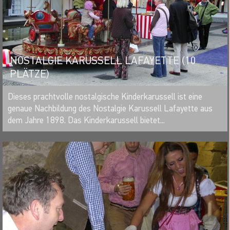
NOSTALGIE KARUSSELL LAFAYETTE (10
PLÄTZE)
MERKEN
Dieses prachtvolle nostalgische Kinderkarussell ist eine
genaue Nachbildung des Nostalgie Karussell Lafayette aus
dem Jahre 1898. Das Kinderkarussell bietet...