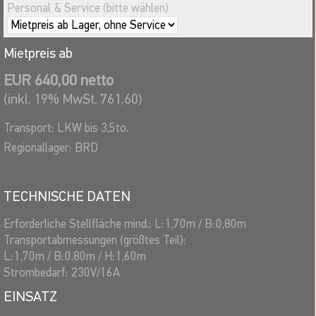
Hannover, Hassia Mineralquellen, Kurhaus Wiesbaden, SV
Personal & Service (bitte wählen)
Sparkassenversicherungen, ING-DiBa AG, Deutscher
Medienpreis, Deutsche Gesellschaft für Logistik, Hotel Inter
Mietpreis ab
Continental Berlin, u.v.a.
EUR 640,00 netto
(inkl. 19% MwSt. 761,60)
Transport:
LKW bis 3,5to.
Regionallager:
BRD
TECHNISCHE DATEN
Erforderliche Stellfläche mind.:
L:
1,70
m
/
B:
0,80
m
Transportabmessungen (größtes Teil):
L:
1,70
m
/
B:
0,80
m
/
H:
1,60
m
Strombedarf:
230V/16A
EINSATZ