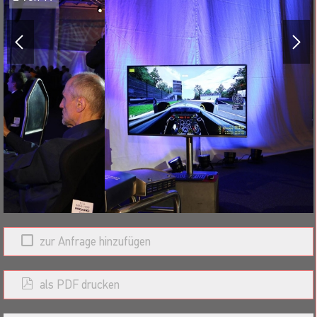
Systemausstattung:
Fahrsimulator (Edelstahlausführung) für spannende
Rennen
3D-Rennsimulationssoftware
Recaro Fahrersitz (verstellbar, für Fahrer mit 1,60-
1,95m Körpergröße)
Profi-Lenkrad mit Force-Feedback , Alu-Pedalsatz für
den Dauerbetrieb,
Hochleistungsrechner mit Zubehör
Soundsystem, regelbar, für satten Motorsound
LED Großbildschirm
Werbefläche am Simulator (optional) B: 50cm / H:
30cm
zur Anfrage hinzufügen
Referenzen (Auszug):
Deutscher Sportpresseball, RTL-Television, EUROSPORT,
als PDF drucken
Mercedes, Bosch, HENKELL & CO. SEKTKELLEREI KG, SZST
Salzgitter Service und Technik GmbH, APO Bank, Messe