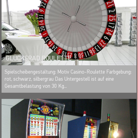
GLÜCKSRAD ROULETTE
MERKEN
Spielscheibengestaltung: Motiv Casino-Roulette Farbgebung:
rot, schwarz, silbergrau Das Untergestell ist auf eine
Gesamtbelastung von 30 Kg...