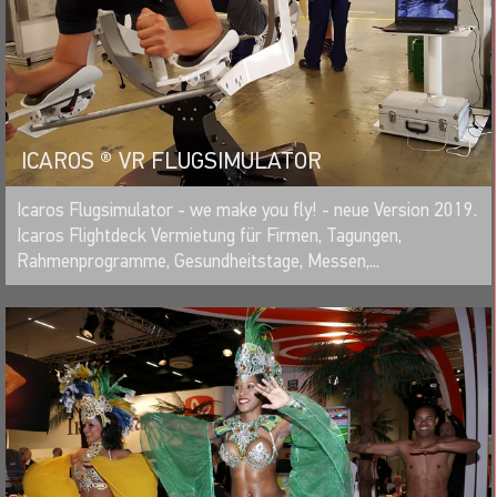
ICAROS ® VR FLUGSIMULATOR
MERKEN
Icaros Flugsimulator - we make you fly! - neue Version 2019.
Icaros Flightdeck Vermietung für Firmen, Tagungen,
Rahmenprogramme, Gesundheitstage, Messen,...