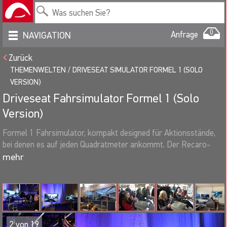
0
Anfrage
NAVIGATION
Zurück
THEMENWELTEN
DRIVESEAT SIMULATOR FORMEL 1 (SOLO
VERSION)
Driveseat Fahrsimulator Formel 1 (Solo
Version)
Formel 1 Fahrsimulator, kompakt designed für Aktionsstände,
bei denen es auf jeden Quadratmeter ankommt. Der Recaro-
Fahrersitz ist auf einem Schienensystem jederzeit mühelos
verstellbar. So sind die Pedalwege für den Fahrer in der Länge
anpassbar. Über Force-Feedback werden die
Fahrzeugbewegungen auf der Rennstrecke direkt auf den Fahrer
übertragen. Getestet bei Events von den Rennfahrern Timo
Glock und Bruno Spengler.
2
von
19