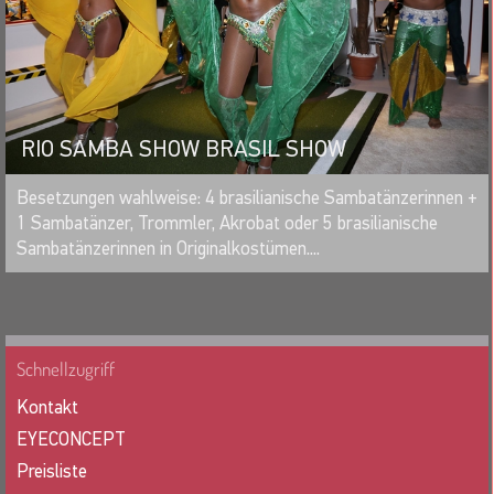
RIO SAMBA SHOW BRASIL SHOW
MERKEN
Besetzungen wahlweise: 4 brasilianische Sambatänzerinnen +
1 Sambatänzer, Trommler, Akrobat oder 5 brasilianische
Sambatänzerinnen in Originalkostümen....
Schnellzugriff
Kontakt
EYECONCEPT
Preisliste