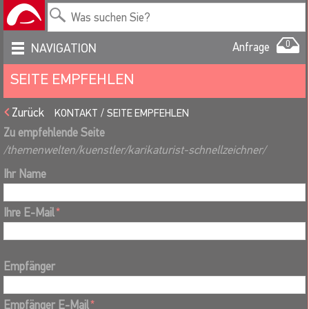
0
Anfrage
NAVIGATION
SEITE EMPFEHLEN
Zurück
KONTAKT
SEITE EMPFEHLEN
Zu empfehlende Seite
/themenwelten/kuenstler/karikaturist-schnellzeichner/
Ihr Name
Ihre E-Mail
*
Empfänger
Empfänger E-Mail
*