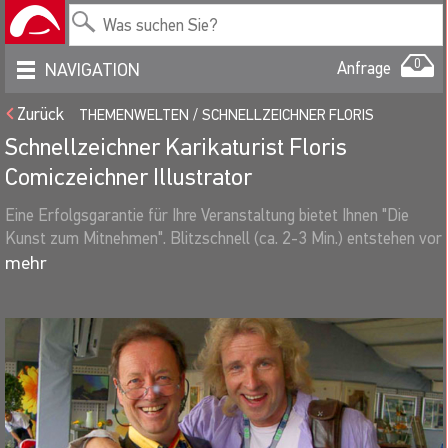
0
Anfrage
NAVIGATION
Zurück
THEMENWELTEN
SCHNELLZEICHNER FLORIS
Schnellzeichner Karikaturist Floris
Comiczeichner Illustrator
Eine Erfolgsgarantie für Ihre Veranstaltung bietet Ihnen "Die
Kunst zum Mitnehmen". Blitzschnell (ca. 2-3 Min.) entstehen vor
Ihren Augen pfiffige Karikaturen und ausdrucksstarke Portraits.
Der Schnellzeichner arbeitet wahlweise mobil, am Tisch bei Ihren
Gästen oder effektvoll an einer Staffelei, sowie auch wenn
gewünscht mit Moderation.
Papier: ca.160g/m², weiß matt gestrichen, Format: DIN A3.
Zeichenmaterial: schwarze Pinselstifte, soforttrocknend,
wischfest.