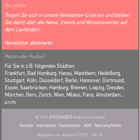
Newsletter
Tragen Sie sich in unsere Newsletter-Liste ein und bleiben
Sie damit über alle News, Events und Wissenswertes auf
dem Laufenden!
Newsletter abonnieren
Mieten oder Kaufen?
Für Sie in z.B. folgenden Städten:
Frankfurt, Bad Homburg, Hanau, Mannheim, Heidelberg,
Stuttgart, Köln, Düsseldorf, Berlin, Hannover, Dortmund,
Essen, Saarbrücken, Hamburg, Bremen, Leipzig, Dresden,
München, Bern, Zürich, Wien, Milano, Paris, Amsterdam...
u.v.m.
© 2026
EYECONCEPT
Media Event GmbH
Kontakt
Impressum
Datenschutz
AGB
Seite empfehlen
Realisiert von:
dynamicSTYLE
- i.M. JE