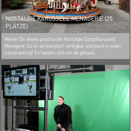
NOSTALGIE KARUSSELL MENAGERIE (25
PLÄTZE)
MERKEN
Mieten Sie dieses prachtvolle Nostalgie Dampfkarussell
Menagerie. Es ist ein komplett zerlegbar und passt in jeden
Lastenaufzug! Es handelt sich um die genaue...