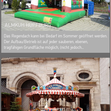
ALMKUH HÜPFBURG
MERKEN
Das Regendach kann bei Bedarf im Sommer geöffnet werden.
Der Aufbau/Betrieb ist auf jeder sauberen, ebenen,
tragfähigen Grundfläche möglich, (nicht jedoch...