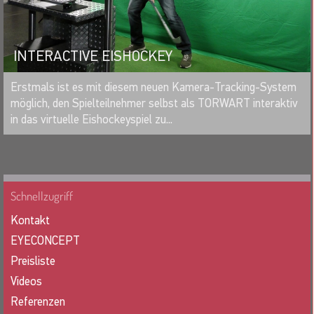
INTERACTIVE EISHOCKEY
MERKEN
Erstmals ist es mit diesem neuen Kamera-Tracking-System
möglich, den Spielteilnehmer selbst als TORWART interaktiv
in das virtuelle Eishockeyspiel zu...
Schnellzugriff
Kontakt
EYECONCEPT
Preisliste
Videos
Referenzen