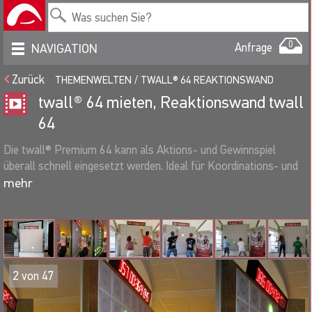
0
Anfrage
NAVIGATION
Zurück
THEMENWELTEN
TWALL® 64 REAKTIONSWAND
twall® 64 mieten, Reaktionswand twall
64
Die twall® Premium 64 kann als Aktions- und Gewinnspiel
überall schnell eingesetzt werden. Ideal für Koordinations- und
Reaktionsübungen, Ausdauertrainings, direkten Wettkampf mit
Auswertung der Reaktionsgeschwindigkeit. Eine besondere
Herausforderung ist dabei das Spiel gegen die Uhr, allein oder im
Zweikampf direkt gegeneinander! Trainieren Sie Reaktion und
Koordination beim Spiel gegen die Uhr an der twall 64. Es geht
darum schnell, möglichst viele zufällig nacheinander
2
von
47
aufleuchtende Tastfelder schnellen Druck auf die Panels zu
deaktivieren. Geeignet für Groß und Klein, die Höhe der aktiven
Spielfläche kann individuell begrenzt werden.