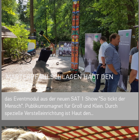
Edelstahlblenden und Displays kommen kann).
MARTERPFAHLSCHLAGEN HAUT DEN
LUKAS
MERKEN
das Eventmodul aus der neuen SAT 1 Show "So tickt der
Mensch". Publikumsmagnet für Groß und Klein. Durch
spezielle Verstelleinrichtung ist Haut den...