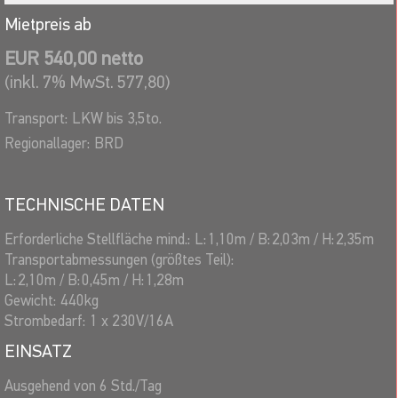
Zeit (Spieldauer)
Mietpreis ab
EUR 540,00 netto
Displays/Anzeigen:
(inkl. 7% MwSt. 577,80)
internes LCD-Display über dem Bedienfeld
LED-Riesendisplay (optional) mit 60mm hohen LED-
Transport:
LKW bis 3,5to.
Ziffern, Abmessungen, L: 1,12m / T: 11cm / H: 21cm -
Regionallager:
BRD
weithin sichtbar.
TECHNISCHE DATEN
Die twall® 64 Premium - technische Details
Autarkes, interaktives Indoor-Trainingsgerät mit integrierte
Erforderliche Stellfläche mind.:
L:
1,10
m
/
B:
2,03
m
/
H:
2,35
m
Steuer- und Bedieneinheit, LCD-Display mit Bedienfeld - rechts
Transportabmessungen (größtes Teil):
in der Edelstahlblende verbaut. LED-Riesendisplay (optional
L:
2,10
m
/
B:
0,45
m
/
H:
1,28
m
oben mittig) mit 60mm hohen LED-Ziffern, weithin sichtbar. 10
Gewicht:
440
kg
Trainingsprogramme, 8 x 8 Tastelemente mit bis zu 7
Strombedarf:
1 x 230V/16A
Leuchtfarben, z.B: rot, grün, blau und Mischfarben. Aktive
Trainingsfläche, B: 176 x H: 176 cm. Abmessungen twall64,
EINSATZ
Breite: am Boden 2,03m + 5cm für Anschlußstecker
Ausgehend von 6 Std./Tag
rechts, Tiefe: 1,10m, Höhe: 2,35m (bei Nutzung des internen