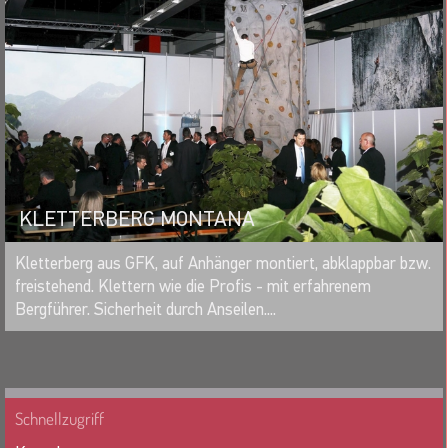
KLETTERBERG MONTANA
MERKEN
Kletterberg aus GFK, auf Anhänger montiert, abklappbar bzw.
freistehend. Klettern wie die Profis - mit erfahrenem
Bergführer. Sicherheit durch Anseilen....
Schnellzugriff