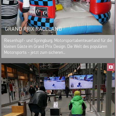
GRAND PRIX RACELAND
MERKEN
Riesenhüpf- und Springburg, Motorsportabenteuerland für die
kleinen Gäste im Grand Prix Design. Die Welt des populären
Motorsports - jetzt zum sicheren...