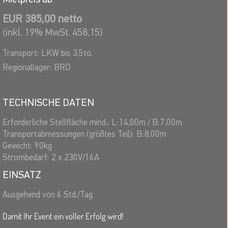
EUR 385,00 netto
(inkl. 19% MwSt. 458,15)
Transport:
LKW bis 3,5to.
Regionallager:
BRD
TECHNISCHE DATEN
Erforderliche Stellfläche mind.:
L:
14,00
m
/
B:
7,00
m
Transportabmessungen (größtes Teil):
B:
8,00
m
Gewicht:
90
kg
Strombedarf:
2 x 230V/16A
EINSATZ
Ausgehend von 6 Std./Tag
Damit Ihr Event ein voller Erfolg wird!