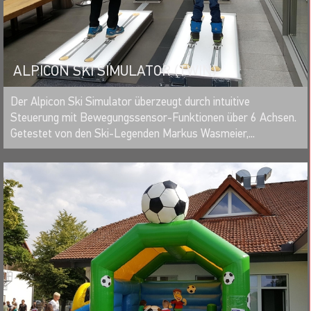
ALPICON SKI SIMULATOR (TWIN)
MERKEN
Der Alpicon Ski Simulator überzeugt durch intuitive
Steuerung mit Bewegungssensor-Funktionen über 6 Achsen.
Getestet von den Ski-Legenden Markus Wasmeier,...