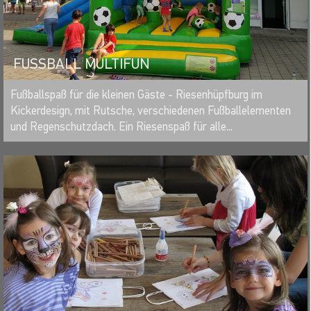
FUSSBALL MULTIFUN
MERKEN
Fußballspaß für die kleinen Gäste - Riesenhüpfburg im
Kickerdesign, mit Rutsche, verschiedenen Fußballelementen
und Regenschutzdach. Ein Riesenspaß für alle...