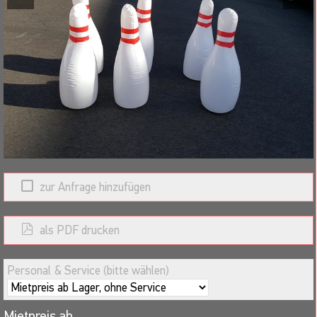
Wahlweise dazu: Fussball Billard XXL Set
Die Spieler bzw. Teamspieler bewegen sich abwechselnd in
einem überdimensionalen Billardfeld. Der Fuß des Spielers dient
dabei als "menschliches Queue".Es wird nach Billardregeln mit
Fussball-Billardkugeln gespielt. Incl. bedruckte Fußbälle der
Größe 5 als überdimensionale Billardkugeln.
zur Anfrage hinzufügen
als PDF drucken
Personal & Service (bitte wählen)
Mietpreis ab