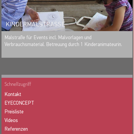
KINDERMALSTRASSE
MERKEN
Malstraße für Events incl. Malvorlagen und
Verbrauchsmaterial. Betreuung durch 1 Kinderanimateurin.
Schnellzugriff
Kontakt
EYECONCEPT
Preisliste
Videos
Referenzen