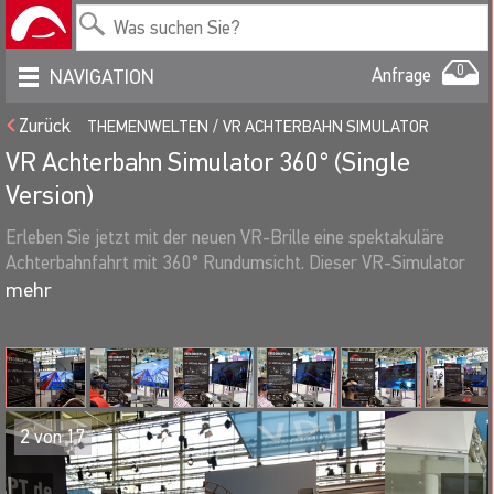
0
Anfrage
NAVIGATION
Zurück
THEMENWELTEN
VR ACHTERBAHN SIMULATOR
VR Achterbahn Simulator 360° (Single
Version)
Erleben Sie jetzt mit der neuen VR-Brille eine spektakuläre
Achterbahnfahrt mit 360° Rundumsicht. Dieser VR-Simulator
wurde kompakt designed für Aktionsstände, bei denen es auf
jeden Quadratmeter ankommt. Der Simulator ist mit einem
Recaro-Schalensitz auf einem Schienensystem ausgestattet
und jederzeit mühelos verstellbar.
VR Virtual Reality System zur Kunden- und Gästeaktivierung.
Riesenspaß mit der VR-Brille VIVE bzw. VIVE Pro wireless mit
2
von
17
OLED-Display, brillianter Auflösung und 360° Rundumsicht.
Virtual Reality ist wohl das heißeste Thema der Eventbranche.