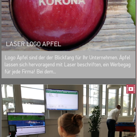
LASER LOGO APFEL
MERKEN
Logo Äpfel sind der der Blickfang für Ihr Unternehmen. Äpfel
lassen sich hervoragend mit Laser beschriften, ein Werbegag
für jede Firma! Bei dem...