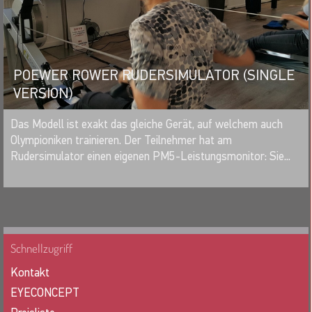
POEWER ROWER RUDERSIMULATOR (SINGLE
VERSION)
MERKEN
Das Modell ist exakt das gleiche Gerät, auf welchem auch
Olympioniken trainieren. Der Teilnehmer hat am
Rudersimulator einen eigenen PM5-Leistungsmonitor: Sie...
Schnellzugriff
Kontakt
EYECONCEPT