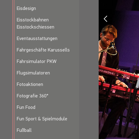
gefragte Session- 
Eisdesign
Eisstockbahnen
DAS REPERTOIR
Eisstockschiessen
Von den Swinging 6
Eventausstattungen
ALLTIME
Fahrgeschäfte Karussells
The Tide 
Crocodile
Fahrsimulator PKW
Viva Las 
Flugsimulatoren
Mrs Robi
Back In 
Fotoaktionen
ENTERTAINMENT
Fotografie 360°
Gebündelte Show- u
Fun Food
SOUND
Fun Sport & Spielmodule
Alle Songs des Repe
Fußball
SONGS