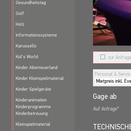
Gesundheitstag
werden zu den Song
Golf
PERFORMANCE
Holz
Flexibel und einfüh
Informationssysteme
100% HANDMAD
alles echt gespielt
Karussells
Kid's World
zur Anfrage
Referenzen:
Deutsche Bank, Uni
Kinder Abenteuerland
Radison Frankfurt,
Personal & Service
Kinder Kleinspielmaterial
Kinder Spielgeräte
Gage ab
Kinderanimation
Kinderprogramme
Auf Anfrage
*
Kinderbetreuung
Kleinspielmaterial
TECHNISCH