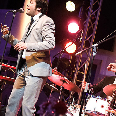
und Studiomusiker.
E
0´s bis heute, von Stevie Wonder bis Oasis, von Ray Charles bis 
 CLASSICS
PARTY CLASSICS
SWEET SEDUCT
Is High
Ain't Nobody
Put Your Records
 Rock
Get Lucky
Valerie
Veags
Cosmic Girl
If I Ain't Got You
nson
Sexbomb
Perfect
The USSR
Staying Alive
Could You Be Lov
nd Entertainment-Erfahrung, gepaart mit einfühlsamer Professiona
rtoires klingen immer im typischen "Running 5 Sound", inspiriert 