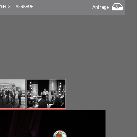
VENTS
VERKAUF
Anfrage
0
r Thilo Wolf Big Band, dem Blue Sky Orchestra und
addaway oder Falk und hatte TV-Auftritte u.a. bei
 Eishockeyspielen in der SAP-Arena Mannheim.
 Stars wie z.B. Sasha, David Garrett, Söhne
licken. Darüber hinaus sind sie auch noch