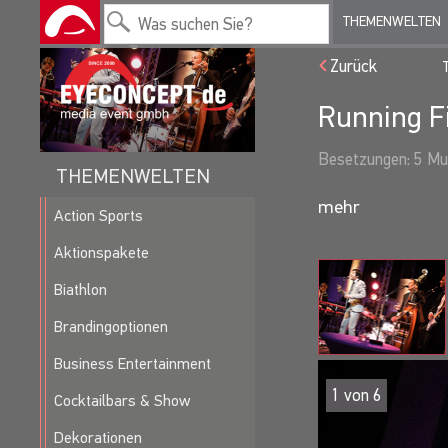
THEMENWELTEN
Zurück
Running F
Besetzungen: 5 Mus
THEMENWELTEN
Bob Dawn
(Gesang
Action Sports
der gefragte Lead 
der Las Vegas Elvi
Aktionspakete
Biathlon
Catia Belley
(Gesan
Charmante Französin
Brandingoptionen
der Bambi-Gala od
Business Entertainment
The Band
(Gesang,
2
von
6
Cocktailbars & Show
Die Jungs können au
Mannheims, Dick Br
Dekorationen