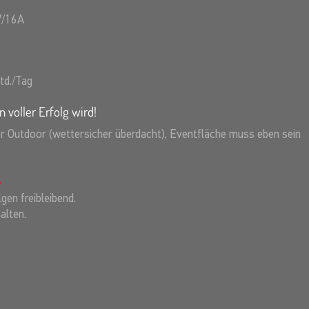
V/16A
td./Tag
n voller Erfolg wird!
er Outdoor (wettersicher überdacht), Eventfläche muss eben sein
gen freibleibend.
alten.