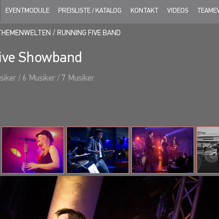
EVENTMODULE
PREISLISTE / KATALOG
KONTAKT
VIDEOS
TEAME
THEMENWELTEN
RUNNING FIVE BAND
ive Showband
iker / 6 Musiker / 7 Musiker
)
Sänger in international auftretenden Shows und Bands, wie z.B. de
s Revival Show.
g)
, sie arbeitete bereits mit vielen internationalen Stars wie z.B. H
er The Dome. Außerdem singt sie gerne Hymnen vor Handball- und
 Instrumente)
f eine langjährige Zusammenarbeit mit international erfolgreichen
ave and the Backbeats oder den Voice of Germany Allstars zurückb