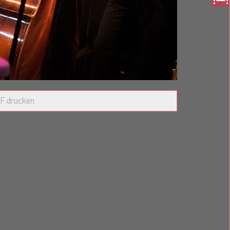
iert, immer neu zum Leben erweckt.
 Fever oder Good Rocking, ganz wie Sie möchten!
usic, live
F drucken
Hewlett & Packard, Sparkasse, Sportpresseball,