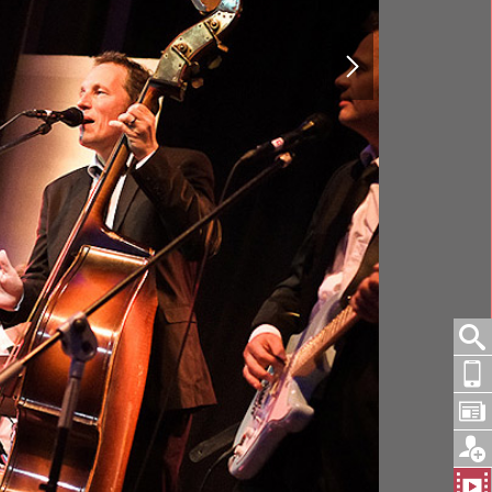
Robbie Williams. Soul, Pop und Rhythm&Blues
ION
CHILLOUT CLASSICS
 On
Night And Day
Something Stupid
All Of Me
Sway
ed
Mack The Knife
lität trifft auf Spielwitz und Können.
von all den Helden der Popmusik.