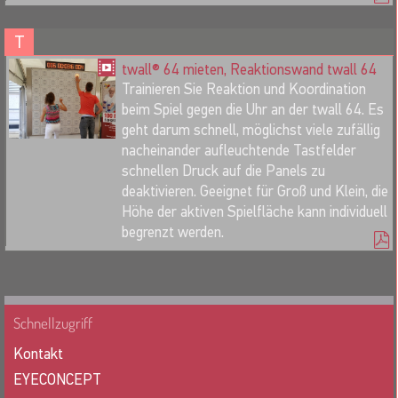
T
twall® 64 mieten, Reaktionswand twall 64
Trainieren Sie Reaktion und Koordination
beim Spiel gegen die Uhr an der twall 64. Es
geht darum schnell, möglichst viele zufällig
nacheinander aufleuchtende Tastfelder
schnellen Druck auf die Panels zu
deaktivieren. Geeignet für Groß und Klein, die
Höhe der aktiven Spielfläche kann individuell
begrenzt werden.
Schnellzugriff
Kontakt
EYECONCEPT