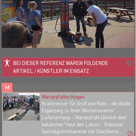
BEI DIESER REFERENZ WAREN FOLGENDE
ARTIKEL / KÜNSTLER IM EINSATZ
M
Marterpfahlschlagen
Kraftmesser für Groß und Klein - die ideale
Ergänzung zu Ihren Westernevents!
Lieferumfang: - Marterpfahl (ähnlich dem
bekannten "Haut den Lukas) - Robuster
Spezialgummihammer mit Glasfiberst...