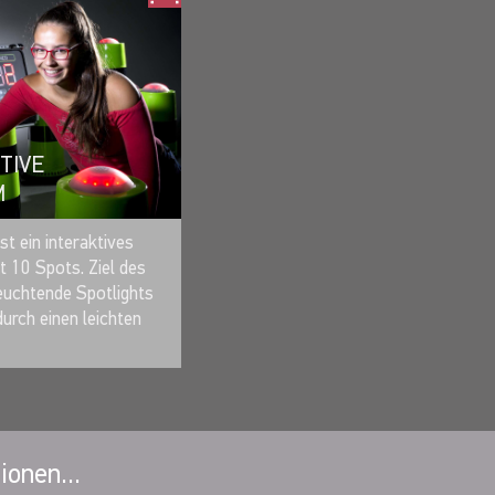
TIVE
M
MERKEN
st ein interaktives
t 10 Spots. Ziel des
leuchtende Spotlights
durch einen leichten
ionen...