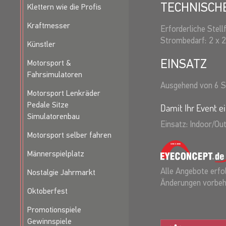
TECHNISCH
Klettern wie die Profis
Kraftmesser
Erforderliche Stell
Strombedarf:
2 x 
Künstler
EINSATZ
Motorsport &
Fahrsimulatoren
Ausgehend von 6 S
Motorsport Lenkräder
Pedale Sitze
Damit Ihr Event ei
Simulatorenbau
Einsatz: Indoor/Ou
Motorsport selber fahren
Männerspielplatz
Alle Angebote erfol
Nostalgie Jahrmarkt
Änderungen vorbeh
Oktoberfest
Promotionspiele
Gewinnspiele