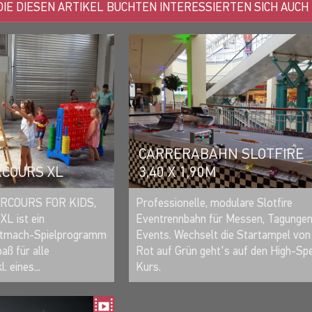
IE DIESEN ARTIKEL BUCHTEN INTERESSIERTEN SICH AUCH
CARRERABAHN SLOTFIRE
RCOURS XL
3,40 X 1,90M
MERKEN
MERKEN
ARCOURS FOR KIDS,
Professionelle, modulare Slotfire
 ist ein
Eventrennbahn für Messen, Tagungen
itmach-Spielprogramm
Events. Wechselt die Startampel von
aß für alle
Rot auf Grün geht's auf den High-Sp
. eines...
Kurs.