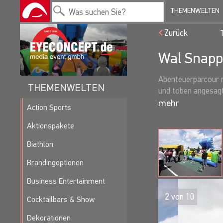
THEMENWELTEN
Zurück
Wal Snappy
Abenteuerparcour mi
THEMENWELTEN
und toben angesagt.
Rutsche wieder e
Action Sports
Aktionspakete
Biathlon
Brandingoptionen
Business Entertainment
2
von
10
Cocktailbars & Show
Dekorationen