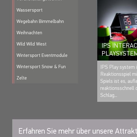
Wassersport
Wegebahn Bimmelbahn
Weihnachten
Wild Wild West
IPS INTERAC
PLAYSYSTE
Wintersport Eventmodule
Wintersport Snow & Fun
IPS Play system i
Reaktionsspiel mi
Zelte
Spiels ist es, auf
reaktionsschnell 
Schlag...
Erfahren Sie mehr über unsere Attrakt