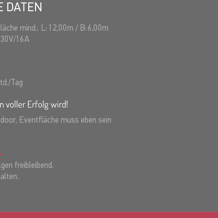
E DATEN
fläche mind.:
L:
12,00
m
/
B:
6,00
m
230V/16A
td./Tag
n voller Erfolg wird!
tdoor, Eventfläche muss eben sein
gen freibleibend.
alten.