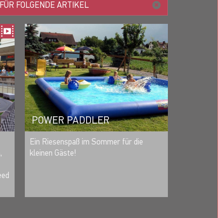
 FÜR FOLGENDE ARTIKEL
POWER PADDLER
MERKEN
Ein Riesenspaß im Sommer für die
kleinen Gäste!
,
eed