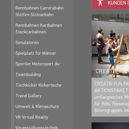
KUNDEN D
Rennbahnen Carrerabahn
Slotfire Slotcarbahn
Rennbahnen Kartbahnen
Stockcarbahnen
Simulatoren
Spielplatz für Männer
Sportler Motorsport div.
CREATIV PA
Teambuilding
CREATIV FUN P
Tischkicker Kickertische
AKTIONSPAKET XL
Trend Gallery
umfangreiches M
für Kids. Riesensp
Umwelt & Klimaschutz
Altersgruppen. Inkl
VR Virtual Reality
Veranstaltungstechnik