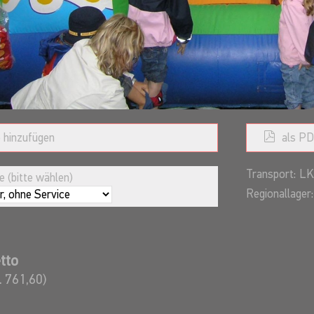
 hinzufügen
als PD
Transport:
LK
 (bitte wählen)
Regionallager:
tto
. 761,60)