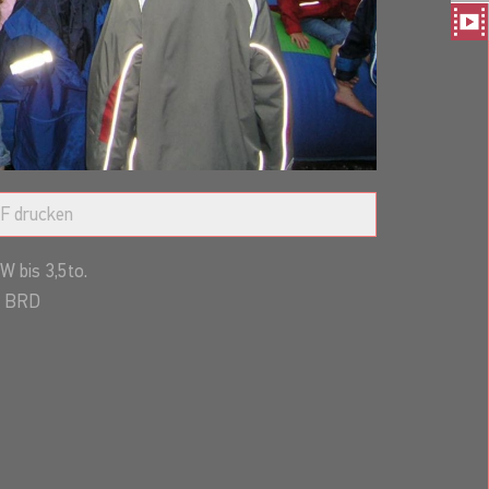
F drucken
W bis 3,5to.
BRD