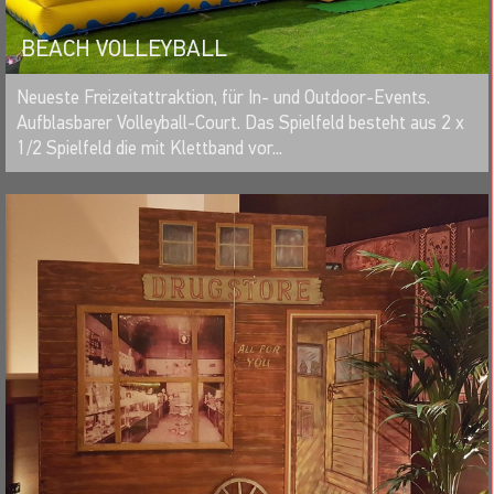
BEACH VOLLEYBALL
MERKEN
Neueste Freizeitattraktion, für In- und Outdoor-Events.
Aufblasbarer Volleyball-Court. Das Spielfeld besteht aus 2 x
1/2 Spielfeld die mit Klettband vor...