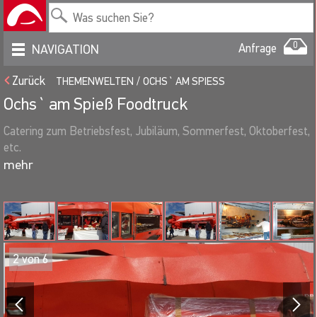
0
Anfrage
NAVIGATION
Zurück
THEMENWELTEN
OCHS` AM SPIESS
Ochs` am Spieß Foodtruck
Catering zum Betriebsfest, Jubiläum, Sommerfest, Oktoberfest,
etc.
2
von
6