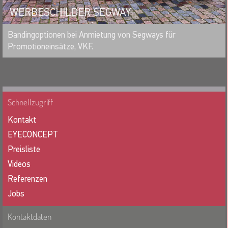
WERBESCHILDER SEGWAY
MERKEN
Bandingoptionen bei Anmietung von Segways für
Promotioneinsätze, VKF.
Schnellzugriff
Kontakt
EYECONCEPT
Preisliste
Videos
Referenzen
Jobs
Kontaktdaten