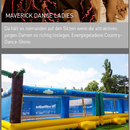
MAVERICK DANCE LADIES
MERKEN
Da hält es niemanden auf den Sitzen wenn die attraktiven
jungen Damen so richtig loslegen. Energiegeladene Country-
Dance-Show.