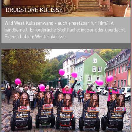
DRUGSTORE KULISSE
MERKEN
Wild West Kulissenwand - auch einsetzbar für Film/TV,
handbemalt. Erforderliche Stellfläche: indoor oder überdacht.
Eigenschaften: Westernkulisse...