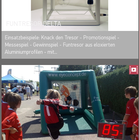
FUNTRESOR DELTA
MERKEN
Einsatzbeispiele: Knack den Tresor - Promotionspiel -
Messespiel - Gewinnspiel - Funtresor aus eloxierten
Aluminiumprofilen - mit...