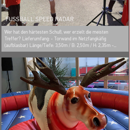
FUSSBALL SPEED RADAR
MERKEN
Wer hat den härtesten Schuß, wer erzielt die meisten
Treffer? Lieferumfang: - Torwand im Netzfangkäfig
(aufblasbar) Länge/Tiefe: 3,50m / B: 2,50m / H: 2,35m -...