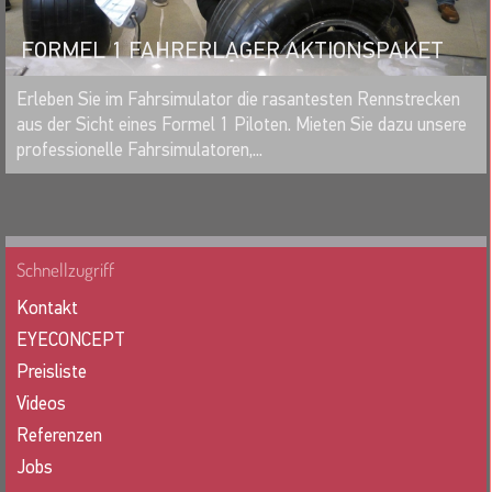
FORMEL 1 FAHRERLAGER AKTIONSPAKET
MERKEN
Erleben Sie im Fahrsimulator die rasantesten Rennstrecken
aus der Sicht eines Formel 1 Piloten. Mieten Sie dazu unsere
professionelle Fahrsimulatoren,...
Schnellzugriff
Kontakt
EYECONCEPT
Preisliste
Videos
Referenzen
Jobs