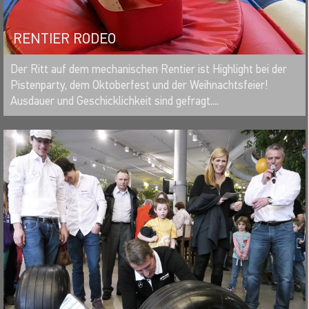
RENTIER RODEO
MERKEN
Der Ritt auf dem mechanischen Rentier ist Highlight bei der
Pistenparty, dem Oktoberfest und der Weihnachtsfeier!
Ausdauer und Geschicklichkeit sind gefragt....