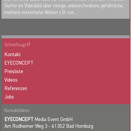
Surfer im Videobild über riesige, unberechenbare, gefährliche,
mehrere meterhohe Wellen z.B. vor...
Schnellzugriff
Kontakt
EYECONCEPT
Preisliste
Videos
Referenzen
Jobs
Kontaktdaten
EYECONCEPT
Media Event GmbH
Am Rodheimer Weg 3 - 61352 Bad Homburg