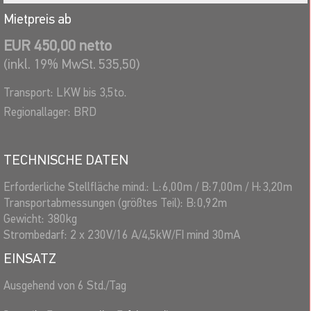
für die gesamte Anlage mit Luftkissen//Fallbecken, Steuerpult
Mietpreis ab
und Dauergebläse (siehe oben).
EUR 450,00 netto
Erforderliche lichte Deckenhöhe: mind. 3,20m.
(inkl. 19% MwSt. 535,50)
Erforderliche freie Transportwege: 0,92m
Transport:
LKW bis 3,5to.
Voraussetzungen vor Ort:
Regionallager:
BRD
Die Aktionsfläche/Stellfläche muß gerade, tragfähig, trocken und
sauber sein. Falls Ihre Aktionsfläche nicht wettersicher ist,
können Sie gegen geringen Aufpreis gern ein Regenschutzzelt
TECHNISCHE DATEN
(Spiderzelt) bei uns dazubuchen.
Erforderliche Stellfläche mind.:
L:
6,00
m
/
B:
7,00
m
/
H:
3,20
m
Änderungen vorbehalten.
Transportabmessungen (größtes Teil):
B:
0,92
m
Gewicht:
380
kg
Strombedarf:
2 x 230V/16 A/4,5kW/FI mind 30mA
EINSATZ
Ausgehend von 6 Std./Tag