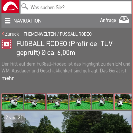
0
Anfrage
NAVIGATION
Zurück
THEMENWELTEN
FUSSALL RODEO
FUßBALL RODEO (Profiride, TÜV-
geprüft) Ø ca. 6,00m
Der Ritt auf dem Fußball-Rodeo ist das Highlight zu den EM und
WM. Ausdauer und Geschicklichkeit sind gefragt. Das Gerät ist
geeignet für Groß und Klein bis 120kg Körpergewicht.
Verschiedene Schwierigkeitsgrade sorgen für spannende
Wettbewerbe!
Steuerung/Zeitwertung:
2
von
21
Steuerpult mit großer 3-stelliger Zeitanzeige für die
Zuschauer in der Frontseite.
Automatikprogramme und/oder manuelle Steuerung