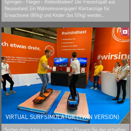
MERKEN
Springen - Fliegen - Klebenbleiben! Der Freizeitspaß aus
Neuseeland. Ein Wahnsinnsvergügen! Klettanzüge für
Erwachsene (80kg) und Kinder (bis 50kg) werden...
VIRTUAL SURFSIMULATOR (TWIN VERSION)
MERKEN
Surfen ohne dabei nass zu werden! Steuern Sie den virtuellen