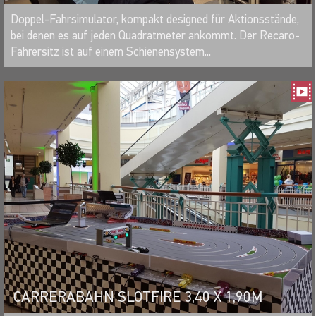
MERKEN
Doppel-Fahrsimulator, kompakt designed für Aktionsstände,
bei denen es auf jeden Quadratmeter ankommt. Der Recaro-
Fahrersitz ist auf einem Schienensystem...
CARRERABAHN SLOTFIRE 3,40 X 1,90M