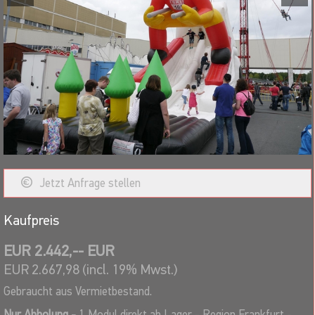
Erforderliche Stellfläche mind.: L: 15,00m / B: 6,00m / H: 8,00m
Transportabmessungen (gerollt), derzeit ca. B: 1,20m / H:
1,40m.
Gewicht: 425kg
2 Gebläse, 230V, 1,1 bzw. 1,5kW
Jetzt Anfrage stellen
Kaufpreis
EUR 2.442,-- EUR
EUR 2.667,98 (incl. 19% Mwst.)
Gebraucht aus Vermietbestand.
Nur Abholung -
1 Modul direkt ab Lager - Region Frankfurt -