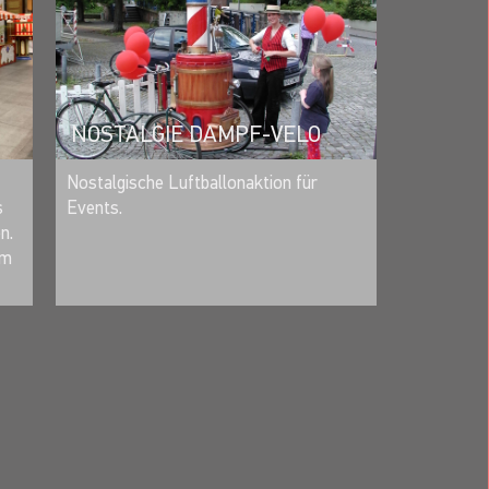
NOSTALGIE DAMPF-VELO
MERKEN
Nostalgische Luftballonaktion für
s
Events.
n.
0m