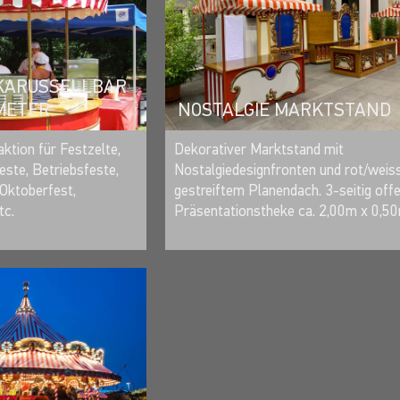
 KARUSSELLBAR
NOSTALGIE MARKTSTAND
 METER
MERKEN
MERKEN
Dekorativer Marktstand mit
aktion für Festzelte,
Nostalgiedesignfronten und rot/weis
este, Betriebsfeste,
gestreiftem Planendach. 3-seitig offe
Oktoberfest,
Präsentationstheke ca. 2,00m x 0,5
tc.