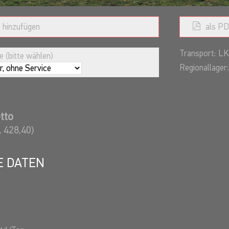
 hinzufügen
als PD
Transport:
LK
 (bitte wählen)
Regionallager:
tto
. 428,40)
E DATEN