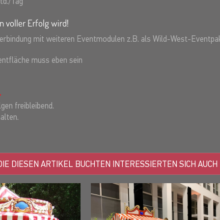
td./Tag
n voller Erfolg wird!
Verbindung mit weiteren Eventmodulen z.B. als Wild-West-Eventpa
ventfläche muss eben sein
gen freibleibend.
alten.
IE DIESEN ARTIKEL BUCHTEN INTERESSIERTEN SICH AUCH