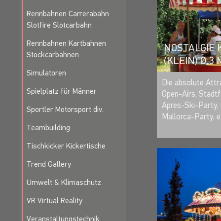
Rennbahnen Carrerabahn
Slotfire Slotcarbahn
Rennbahnen Kartbahnen
NOSTALGIE
Stockcarbahnen
(KLEIN) Ø 3
Simulatoren
Die absolute Attr
Spielplatz für Männer
Open-Airs, Stadtf
Apres-Ski-Party, 
Sportler Motorsport div.
Mallorca-Party, e
Teambuilding
Tischkicker Kickertische
Trend Gallery
Umwelt & Klimaschutz
VR Virtual Reality
Veranstaltungstechnik