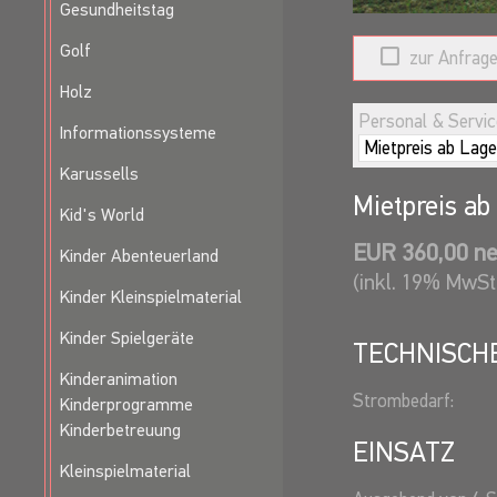
Gesundheitstag
Golf
zur Anfrage
Holz
Personal & Service
Informationssysteme
Karussells
Mietpreis ab
Kid's World
EUR 360,00 ne
Kinder Abenteuerland
(inkl. 19% MwSt
Kinder Kleinspielmaterial
Kinder Spielgeräte
TECHNISCH
Kinderanimation
Strombedarf:
Kinderprogramme
Kinderbetreuung
EINSATZ
Kleinspielmaterial