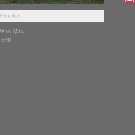
F drucken
W bis 3,5to.
BRD