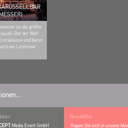
 KARUSSELLBAR
MESSER)
MERKEN
messer ist die größte
russell-Bar der Welt
 Extraklasse und bietet
urch ein Lichtmeer
ionen...
daten
Newsletter
CEPT
Media Event GmbH
Tragen Sie sich in unsere New