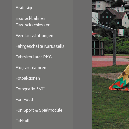
Eisdesign
Eisstockbahnen
Eisstockschiessen
Eventausstattungen
Fahrgeschäfte Karussells
Fahrsimulator PKW
Flugsimulatoren
Fotoaktionen
Fotografie 360°
Fun Food
Fun Sport & Spielmodule
Fußball