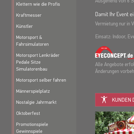
Ausgehend von 6 S
Klettern wie die Profis
Damit Ihr Event ei
Kraftmesser
Vermietung nur in 
Künstler
Einsatz: Indoor, E
Motorsport &
Fahrsimulatoren
Motorsport Lenkräder
Pedale Sitze
Alle Angebote erfol
Simulatorenbau
Änderungen vorbeh
Motorsport selber fahren
Männerspielplatz
KUNDEN D
Nostalgie Jahrmarkt
Oktoberfest
Promotionspiele
Gewinnspiele