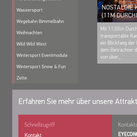
NOSTALGIE
Wassersport
(11M DURCH
Wegebahn Bimmelbahn
Mit 11,00m Durch
Weihnachten
transportable Ka
ein Blickfang der
Wild Wild West
dem Betrachter d
Wintersport Eventmodule
von über...
Wintersport Snow & Fun
Zelte
Erfahren Sie mehr über unsere Attrakt
Schnellzugriff
Kontakt
EYECON
Kontakt