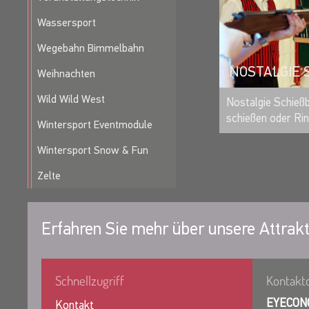
Wassersport
Wegebahn Bimmelbahn
NOSTALGIE 
Weihnachten
Wild Wild West
Nostalgie Schieß
schießen oder Ri
Wintersport Eventmodule
Wintersport Snow & Fun
Zelte
Erfahren Sie mehr über unsere Attrakt
Schnellzugriff
Kontakt
EYECON
Kontakt