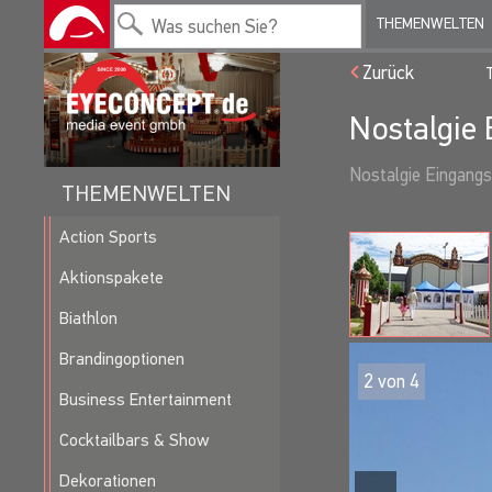
THEMENWELTEN
Zurück
Nostalgie 
Nostalgie Eingangs
THEMENWELTEN
Action Sports
Aktionspakete
Biathlon
Brandingoptionen
2
von
4
Business Entertainment
Cocktailbars & Show
Dekorationen