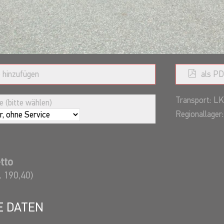
 hinzufügen
als PD
Transport:
LK
 (bitte wählen)
Regionallager:
tto
. 190,40)
E DATEN