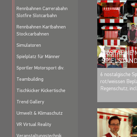
Rennbahnen Carrerabahn
Slotfire Slotcarbahn
Rennbahnen Kartbahnen
Stockcarbahnen
Simulatoren
NOSTALGIE
Spielplatz für Männer
SPIELSTAND 
Sportler Motorsport div.
6 nostalgische Sp
Teambuilding
rot/weissen Bepl
Regenschutz, incl.
Tischkicker Kickertische
Trend Gallery
Umwelt & Klimaschutz
VR Virtual Reality
Veranstaltungstechnik