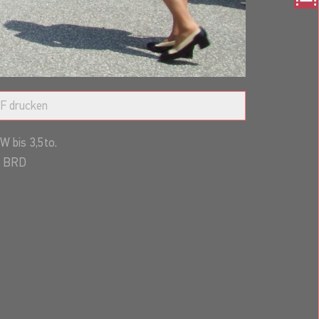
F drucken
W bis 3,5to.
BRD