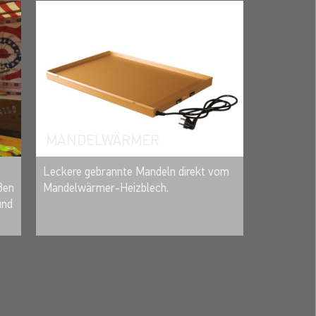
MANDELWÄRMER
MERKEN
Leckere gebrannte Mandeln direkt vom
Mandelwärmer-Heizblech.
ßen
und