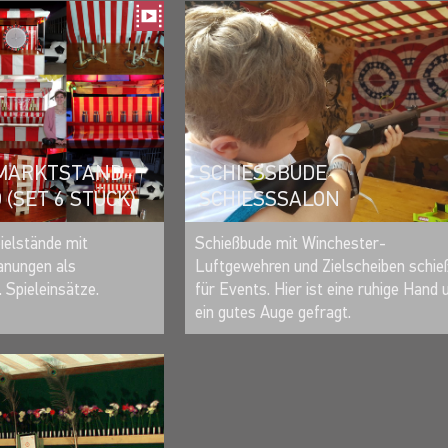
 MARKTSTAND
SCHIESSBUDE
(SET 6 STÜCK)
SCHIESSSALON
MERKEN
MERKEN
ielstände mit
Schießbude mit Winchester-
anungen als
Luftgewehren und Zielscheiben schie
 Spieleinsätze.
für Events. Hier ist eine ruhige Hand 
ein gutes Auge gefragt.