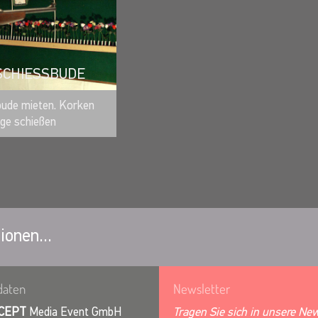
SCHIESSBUDE
MERKEN
bude mieten. Korken
nge schießen
ionen...
daten
Newsletter
CEPT
Media Event GmbH
Tragen Sie sich in unsere New