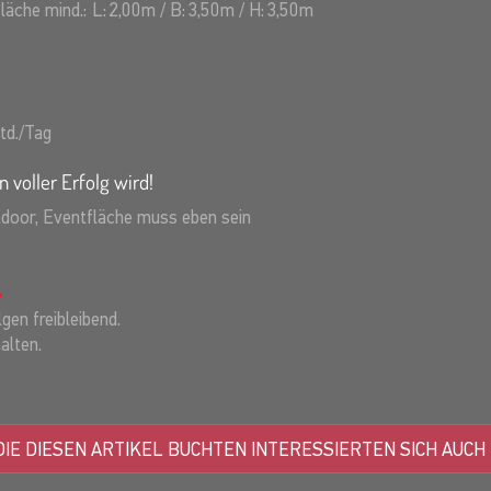
fläche mind.:
L:
2,00
m
/
B:
3,50
m
/
H:
3,50
m
td./Tag
n voller Erfolg wird!
tdoor, Eventfläche muss eben sein
gen freibleibend.
alten.
IE DIESEN ARTIKEL BUCHTEN INTERESSIERTEN SICH AUCH