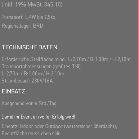
(inkl. 19% MwSt. 345,10)
Transport:
LKW bis 7,5to.
Regionallager:
BRD
TECHNISCHE DATEN
Erforderliche Stellfläche mind.:
L:
2,70
m
/
B:
1,00
m
/
H:
2,10
m
Transportabmessungen (größtes Teil):
L:
2,70
m
/
B:
1,00
m
/
H:
2,10
m
Strombedarf:
230V/16A
EINSATZ
Ausgehend von 6 Std./Tag
Damit Ihr Event ein voller Erfolg wird!
Einsatz: Indoor oder Outdoor (wettersicher überdacht),
Eventfläche muss eben sein