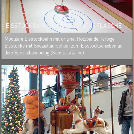
EISSTOCKBAHN MIT AUSGLEICHSFLAECHE
MERKEN
Modulare Eisstockbahn mit original Holzbande, farbige
Eisstöcke mit Speziallaufsohlen zum Eisstockschießen auf
dem Spezialbahnbelag (Kunsteisfläche)