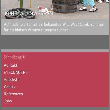
KUHFLADENWERFEN
MERKEN
Kuhfladenwerfen ist ein bekanntes Wild West Spiel, nicht nur
für die kleinen Veranstaltungsbesucher.
Schnellzugriff
Kontakt
EYECONCEPT
Preisliste
Videos
Referenzen
Jobs