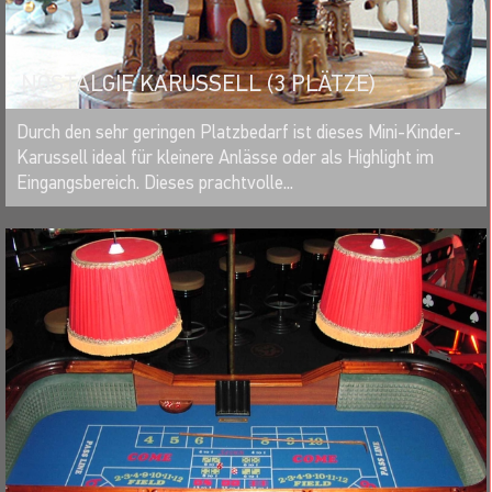
NOSTALGIE KARUSSELL (3 PLÄTZE)
MERKEN
Durch den sehr geringen Platzbedarf ist dieses Mini-Kinder-
Karussell ideal für kleinere Anlässe oder als Highlight im
Eingangsbereich. Dieses prachtvolle...