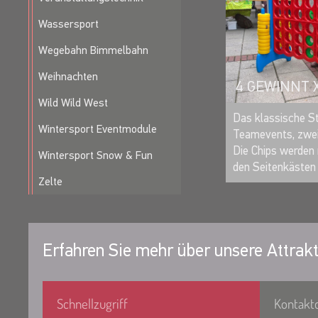
Wassersport
Wegebahn Bimmelbahn
Weihnachten
4 GEWINNT 
Wild Wild West
Das klassische St
Wintersport Eventmodule
Teamevents, zwei
Die Chips werden 
Wintersport Snow & Fun
den Seitenkästen 
Zelte
Erfahren Sie mehr über unsere Attrakt
Schnellzugriff
Kontakt