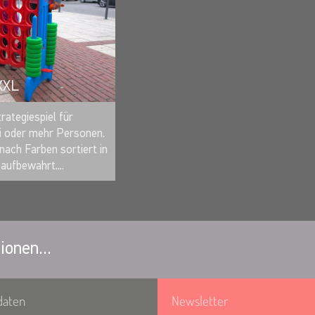
XXL
MERKEN
rategiespiel für
 oder mehr Personen.
nach Farben sortiert in
aufbewahrt....
ionen...
daten
Newsletter