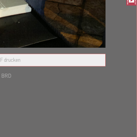
F drucken
BRD