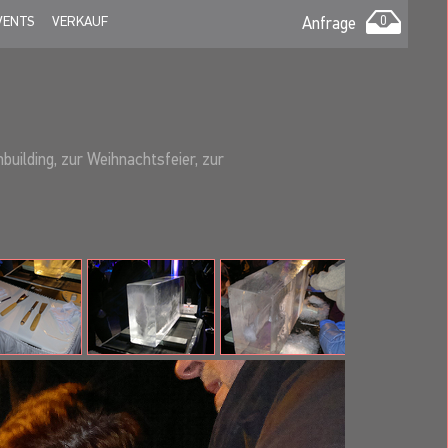
VENTS
VERKAUF
Anfrage
0
uilding, zur Weihnachtsfeier, zur