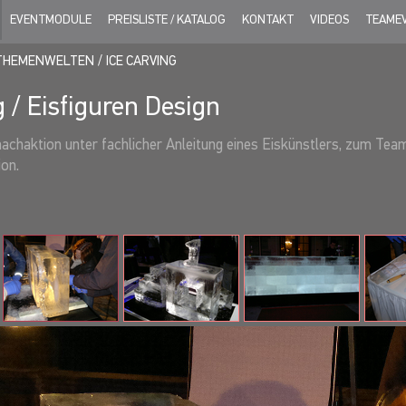
EVENTMODULE
PREISLISTE / KATALOG
KONTAKT
VIDEOS
TEAME
THEMENWELTEN
ICE CARVING
g / Eisfiguren Design
achaktion unter fachlicher Anleitung eines Eiskünstlers, zum Teamb
ion.