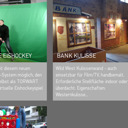
E EISHOCKEY
BANK KULISSE
MERKEN
MERKEN
it diesem neuen
Wild West Kulissenwand - auch
-System möglich, den
einsetzbar für Film/TV, handbemalt.
selbst als TORWART
Erforderliche Stellfläche: indoor oder
virtuelle Eishockeyspiel
überdacht. Eigenschaften:
Westernkulisse...