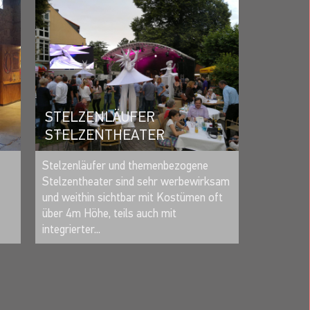
STELZENLÄUFER
STELZENTHEATER
MERKEN
Stelzenläufer und themenbezogene
Stelzentheater sind sehr werbewirksam
und weithin sichtbar mit Kostümen oft
über 4m Höhe, teils auch mit
integrierter...