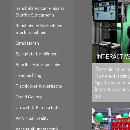
Rennbahnen Carrerabahn
Slotfire Slotcarbahn
Rennbahnen Kartbahnen
Stockcarbahnen
Simulatoren
Spielplatz für Männer
INTERACTIV
Sportler Motorsport div.
Erstmals ist es m
Teambuilding
Kamera-Tracking
Spielteilnehmer 
Tischkicker Kickertische
interaktiv in das 
zu...
Trend Gallery
Umwelt & Klimaschutz
VR Virtual Reality
Veranstaltungstechnik