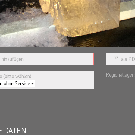
 hinzufügen
als PD
Regionallager:
 (bitte wählen)
E DATEN