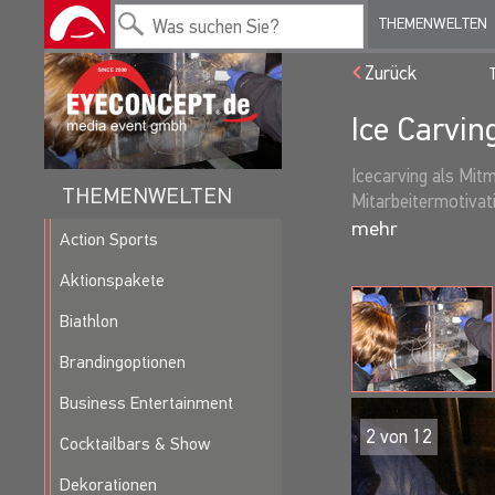
THEMENWELTEN
Zurück
Ice Carvin
Icecarving als Mitm
THEMENWELTEN
Mitarbeitermotivat
Action Sports
Aktionspakete
Biathlon
Brandingoptionen
Business Entertainment
2
von
12
Cocktailbars & Show
Dekorationen