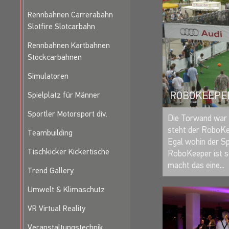
Rennbahnen Carrerabahn
Slotfire Slotcarbahn
Rennbahnen Kartbahnen
Stockcarbahnen
Simulatoren
ROBOKEEPE
Spielplatz für Männer
Sportler Motorsport div.
Die Torwand war 
steht der RoboKe
Teambuilding
Egal wohin der Spi
Tischkicker Kickertische
RoboKeeper ist s
macht das eine...
Trend Gallery
Umwelt & Klimaschutz
VR Virtual Reality
Veranstaltungstechnik