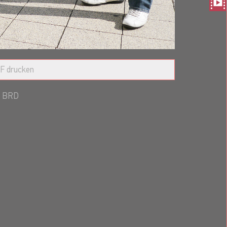
F drucken
BRD