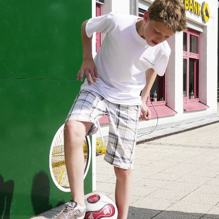
kehr im Jahr 2000 als Marketing-Direktor nicht überraschend kam.
isterschaft 2006 in Deutschland. Seinen 50. Geburtstag im Jahr 2
e Revanche des WM-Endspiels von 1982 zwischen Italien und Deutsc
ligen Gottlieb-Daimler-Stadion ausgetragen wurde und der neben 
 und Karlheinz Förster, Karl-Heinz Rummenigge, Claudio Gentile 
ros Ramazzotti beiwohnten. Im Juli 2011 wurde Hansi Müller dan
ied des Aufsichtsrats gewählt. Hansi Müller ist Vater dreier Kinder