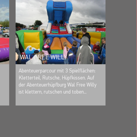
WAL FREE WILLY
MERKEN
Abenteuerparcour mit 3 Spielflächen:
Kletterteil, Rutsche, Hüpfkissen. Auf
der Abenteuerhüpfburg Wal Free Willy
ist klettern, rutschen und toben...