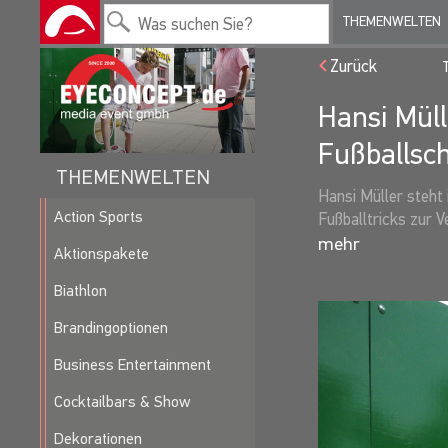
THEMENWELTEN
Zurück
Hansi Müll
Fußballsc
THEMENWELTEN
Hansi Müller steht
Action Sports
Fußballtricks zur V
Aktionspakete
Den Brustring trägt
durch und durch. S
Biathlon
wechselte. Hansi M
Brandingoptionen
Rückkehr in die 1. 
Weltmeisterschaft 
Business Entertainment
spielte Müller im L
deutsche Nationalsp
Cocktailbars & Show
spielte er von 197
Dekorationen
1980 Fußball-Europ