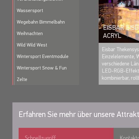
Wassersport
Wegebahn Bimmelbahn
EISBAR EIS
Weihnachten
ACRYL
Wild Wild West
Eisbar Thekensyst
Wintersport Eventmodule
Einzelelemente, 
verschiedene Län
Wintersport Snow & Fun
LED-RGB-Effektb
kombinierbar, rollb
Zelte
Erfahren Sie mehr über unsere Attrakt
Schnellzugriff
Kontakt