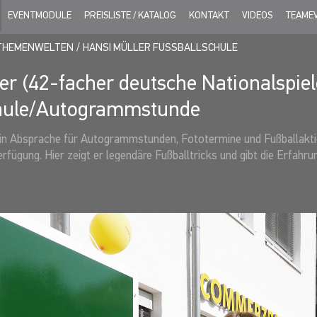
EVENTMODULE
PREISLISTE / KATALOG
KONTAKT
VIDEOS
TEAME
THEMENWELTEN
HANSI MÜLLER FUSSBALLSCHULE
er (42-facher deutsche Nationalspiel
hule/Autogrammstunde
 in Absprache für Autogrammstunden, Fototermine und Fußballakti
erfügung. Hier zeigt er legendäre Fußballtricks und gibt die Erfahr
 er quasi schon seit Geburt. Hansi Müller kam am 27. Juli 1957 in 
eine überaus erfolgreiche Karriere begann er einst beim SV Stuttga
üller war einer der Leistungsträger des jungen VfB-Teams, das na
Bundesliga schaffte. Bis 1982 trug er das VfB-Trikot in 186 Bundes
in Spanien wechselte der Mann mit dem feinen linken Fuß dann zu In
and des Apennin, nach seiner Zeit bei Inter auch noch eine Saison 
ieler gute Kontakte nach Italien und liebt die italienische Kultur
8 bis 1983 in 42 Spielen (5 Tore), war Mitglied des deutschen Tea
ameister und 1982 Vizeweltmeister. Seine Verbundenheit zum VfB ha