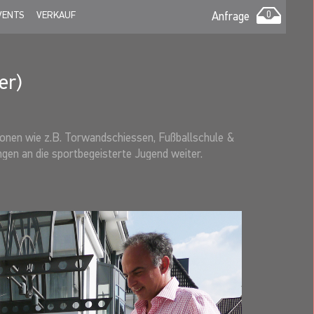
VENTS
VERKAUF
Anfrage
0
er)
onen wie z.B. Torwandschiessen, Fußballschule &
ungen an die sportbegeisterte Jugend weiter.
Stuttgart zur Welt und ist nicht nur deshalb VfBler
rt-Rot, eher er Mitte der 70er Jahre zum VfB
ch dem Abstieg im Jahr 1975 zwei Jahre später die
ligaspielen und erzielte dabei 65 Tore. Nach der
ter Mailand nach Italien. Insgesamt drei Jahre
für Calcio Como. Bis heute pflegt der 42-fache
 und Mentalität.In der Deutschen Nationalmannschaft
ms bei der Fußball-Weltmeisterschaft 1978, wurde
t er in all den Jahren im Ausland nie verloren,