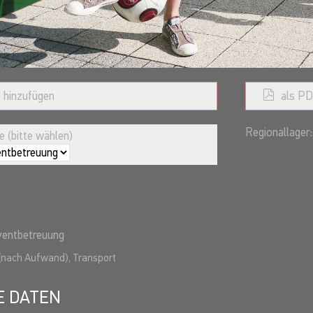
 hinzufügen
als PD
Regionallager:
 (bitte wählen)
Eventbetreuung
(nach Aufwand), Transport
E DATEN