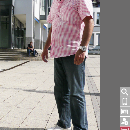
 Später wirkte Hansi Müller als Botschafter für
007 feierte Hansi Müller auf ganz besondere Weise.
hland, die vor über 40.000 begeisterten
zahlreichen ehemaligen Fußballgrößen beider
oder Paolo Rossi auch Gast-Stars wie Michael
n auf der Mitgliederversammlung des VfB
.