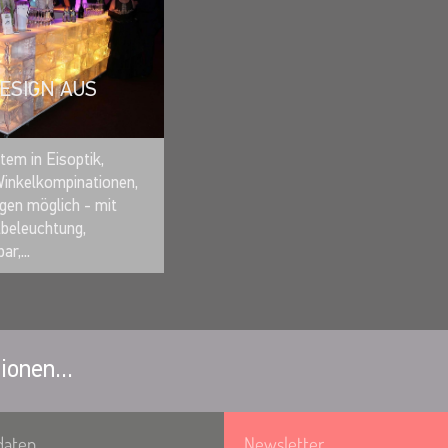
DESIGN AUS
MERKEN
em in Eisoptik,
Winkelkompinationen,
gen möglich - mit
eleuchtung,
ar,...
ionen...
daten
Newsletter