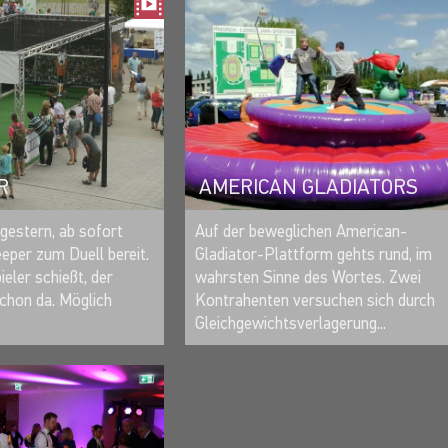
AMERICAN GLADIATORS
R
MERKEN
MERKEN
Auf der beweglichen American-
gestern, ab sofort
Gladiator-Plattform gehts rund, im
eper zum Duell bereit.
wahrsten Sinne des Wortes. Zwei
eler schießt, der
Kontrahenten versuchen sich durch
chon da. Möglich
Gleichgewichtsverlagerung...