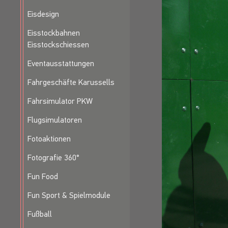
so dass seine Rück
Eisdesign
die Fußball-Weltme
Eisstockbahnen
Er organisierte di
Eisstockschiessen
Zuschauern im dama
Nationen wie Bernd
Eventausstattungen
Schumacher oder E
Stuttgart zum Mitgl
Fahrgeschäfte Karussells
Fahrsimulator PKW
Flugsimulatoren
Fotoaktionen
Fotografie 360°
Fun Food
Fun Sport & Spielmodule
Fußball