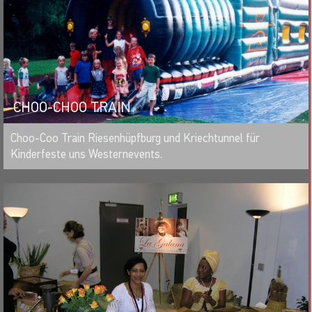
CHOO-CHOO TRAIN
MERKEN
Choo-Coo Train Riesenhüpfburg und Kriechtunnel für
Kinderfeste uns Westernevents.