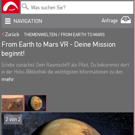
0
Anfrage
NAVIGATION
Zurück
THEMENWELTEN
FROM EARTH TO MARS
From Earth to Mars VR - Deine Mission
beginnt!
Erlebe zunächst Dein Raumschiff als Pilot, Du bekommst dort
in der Holo-Bibliothek die wichtigsten Informationen zu den
Planeten. Tritt nun in den Transporterraum und beame dich auf
die Marsoberfläche. Dort wirst Du als Astronaut im
Außeneinsatz ein spannendes Weltraumabenteuer erleben und
eine beschädigte Raumkapsel reparieren.
Lieferumfang:
Virtual Reality System, bestehend aus HTC VIVE PRO
2
von
2
WIRELESS, Controller, Tracker, Hochleistungs-PC,
Hochleistungs-Grafikkarte, HD-Großbildschirm für die