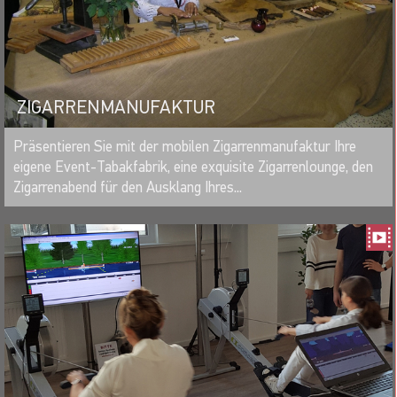
ZIGARRENMANUFAKTUR
MERKEN
Präsentieren Sie mit der mobilen Zigarrenmanufaktur Ihre
eigene Event-Tabakfabrik, eine exquisite Zigarrenlounge, den
Zigarrenabend für den Ausklang Ihres...