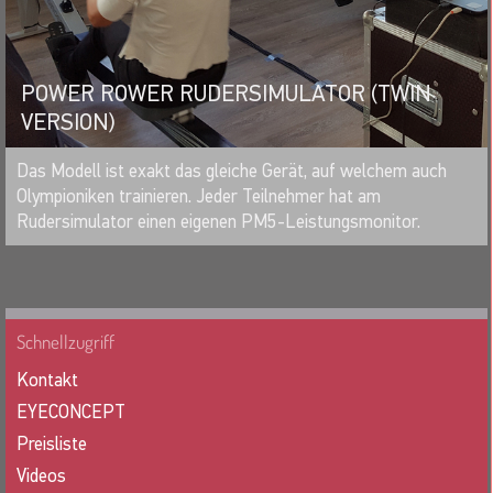
POWER ROWER RUDERSIMULATOR (TWIN
VERSION)
MERKEN
Das Modell ist exakt das gleiche Gerät, auf welchem auch
Olympioniken trainieren. Jeder Teilnehmer hat am
Rudersimulator einen eigenen PM5-Leistungsmonitor.
Schnellzugriff
Kontakt
EYECONCEPT
Preisliste
Videos