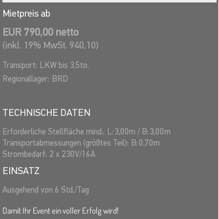
Mietpreis ab
EUR 790,00 netto
(inkl. 19% MwSt. 940,10)
Transport:
LKW bis 3,5to.
Regionallager:
BRD
TECHNISCHE DATEN
Erforderliche Stellfläche mind.:
L:
3,00
m
/
B:
3,00
m
Transportabmessungen (größtes Teil):
B:
0,70
m
Strombedarf:
2 x 230V/16A
EINSATZ
Ausgehend von 6 Std./Tag
Damit Ihr Event ein voller Erfolg wird!