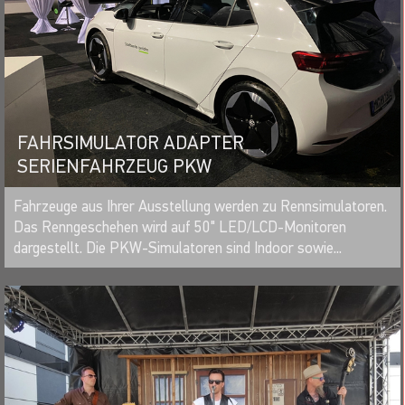
FAHRSIMULATOR ADAPTER
SERIENFAHRZEUG PKW
MERKEN
Fahrzeuge aus Ihrer Ausstellung werden zu Rennsimulatoren.
Das Renngeschehen wird auf 50" LED/LCD-Monitoren
dargestellt. Die PKW-Simulatoren sind Indoor sowie...