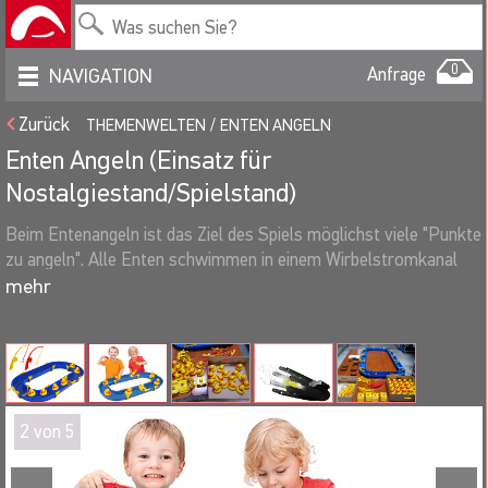
0
Anfrage
NAVIGATION
Zurück
THEMENWELTEN
ENTEN ANGELN
Enten Angeln (Einsatz für
Nostalgiestand/Spielstand)
Beim Entenangeln ist das Ziel des Spiels möglichst viele "Punkte
zu angeln". Alle Enten schwimmen in einem Wirbelstromkanal
und sind an der Unterseite mit Punkzahlen zwischen 1 - 3
markiert. Ein Riesenspaß für kleine und große
Veranstaltungsbesucher.
Sie können Ihre Gäste mit kleinen Give-
Aways belohnen. Optional können wir Ihnen als Give-Aways z.B.
Gummibärchen, Süßigkeiten, Plüschtiere, etc. liefern
2
von
5