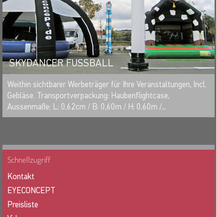
SKYDANCER FUSSBALL
MERKEN
Weithin sichtbarer Werbeträger für Ihre Veranstaltungen, Incl.
Gebläse. Transportverpackung: Haubenflightcase,
Aussenmaße: L: 0,62cm / B: 0,60m / H: 0,60m /...
Schnellzugriff
Kontakt
EYECONCEPT
Preisliste