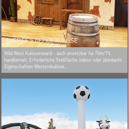
SHERIFF'S OFFICE KULISSE
MERKEN
Wild West Kulissenwand - auch einsetzbar für Film/TV,
handbemalt. Erforderliche Stellfläche: indoor oder überdacht.
Eigenschaften: Westernkulisse...