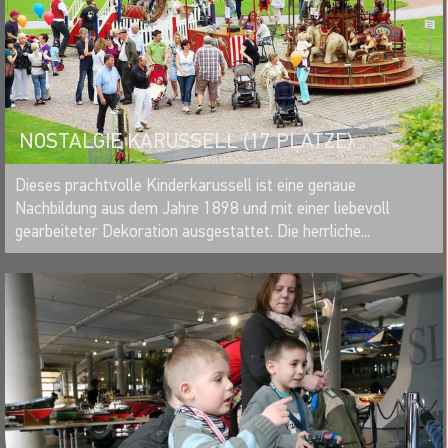
NOSTALGIE KARUSSELL (17 PLÄTZE)
MERKEN
Dieses prachtvolle Kinderkarussell ist eine genaue
Nachbildung aus dem Jahre 1898 und mit einer liebevoll
gearbeiteter Dekoration ausgestattet. Die herrliche...