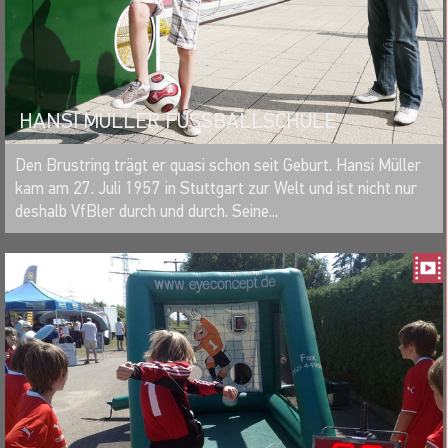
HANSI MÜLLER FUSSBALLSCHULE
MERKEN
Den Brustring trägt er quasi schon seit Geburt. Hansi Müller
kam am 27. Juli 1957 in Stuttgart zur Welt und ist nicht nur
deshalb VfBler durch und durch. Seine...