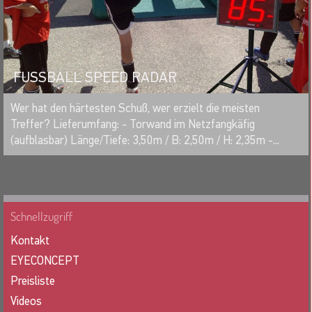
FUSSBALL SPEED RADAR
MERKEN
Wer hat den härtesten Schuß, wer erzielt die meisten
Treffer? Lieferumfang: - Torwand im Netzfangkäfig
(aufblasbar) Länge/Tiefe: 3,50m / B: 2,50m / H: 2,35m -...
Schnellzugriff
Kontakt
EYECONCEPT
Preisliste
Videos