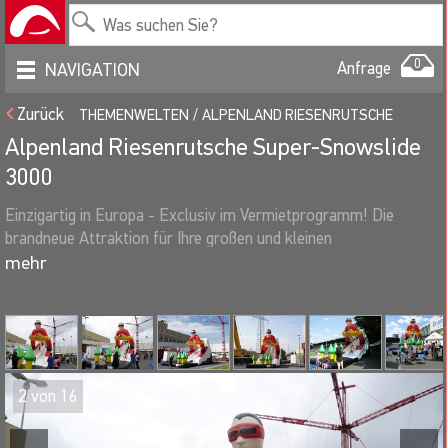
0
Anfrage
NAVIGATION
Zurück
THEMENWELTEN
ALPENLAND RIESENRUTSCHE
Alpenland Riesenrutsche Super-Snowslide
3000
Einzigartig in Europa - Exclusiv im Vermietprogramm! Die
brandneue Attraktion für Ihre großen und kleinen
Veranstaltungsbesucher. Die Alpenland-Riesenrutsche Super-
Snowslide lädt ein zum Klettern, Rutschen, Spielen und Toben.
Einsatzmöglichkeiten:
Als Riesendisplay und weithin sichtbarer Werbeträger
2
von
16
für Ihr Unternehmen,
Als Spiel- und Spaßparcour nutzbar für Ihre kleinen