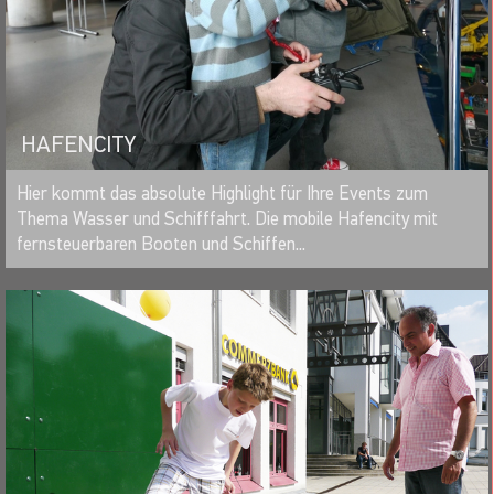
HAFENCITY
MERKEN
Hier kommt das absolute Highlight für Ihre Events zum
Thema Wasser und Schifffahrt. Die mobile Hafencity mit
fernsteuerbaren Booten und Schiffen...