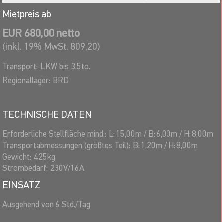
Mietpreis ab
EUR 680,00 netto
(inkl. 19% MwSt. 809,20)
Transport:
LKW bis 3,5to.
Regionallager:
BRD
TECHNISCHE DATEN
Erforderliche Stellfläche mind.:
L:
15,00
m
/
B:
6,00
m
/
H:
8,00
m
Transportabmessungen (größtes Teil):
B:
1,20
m
/
H:
8,00
m
Gewicht:
425
kg
Strombedarf:
230V/16A
EINSATZ
Ausgehend von 6 Std./Tag