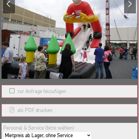
Gäste.
Werbeflächen optional:
Die Startnummer des Riesen-Skifahrers kann
gebrandet werden mit Ihrem Logo,
Einsteckabmessungen 66 x 66cm!
Betriebssicherheit
Der Aufbau/Betrieb ist auf jeder sauberen, ebenen, tragfähigen
Grundfläche möglich,(nicht jedoch am Hang, auf Schotter, auf
zur Anfrage hinzufügen
scharfkantigen oder spitzen Steinen.Es dürfen keine
Dehnungsfugen in geteertern Flächen wie z.B. Parkplätzen
vorhanden sein). Zum Auf- und Abbau sind 3 örtliche Helfer vom
als PDF drucken
Veranstalter zu stellen.
Personal & Service (bitte wählen)