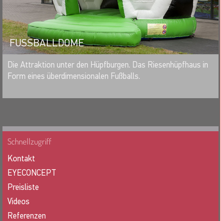
FUSSBALLDOME
MERKEN
Die Attraktion unter den Hüpfburgen. Das Riesenhüpfhaus in
Form eines überdimensionalen Fußballs.
Schnellzugriff
Kontakt
EYECONCEPT
Preisliste
Videos
Referenzen