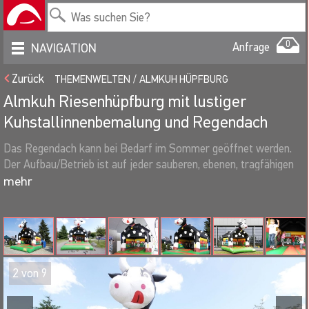
0
Anfrage
NAVIGATION
Zurück
THEMENWELTEN
ALMKUH HÜPFBURG
Almkuh Riesenhüpfburg mit lustiger
Kuhstallinnenbemalung und Regendach
Das Regendach kann bei Bedarf im Sommer geöffnet werden.
Der Aufbau/Betrieb ist auf jeder sauberen, ebenen, tragfähigen
Grundfläche möglich, (nicht jedoch am Hang, auf Schotter, auf
scharfkantigen oder spitzen Steinen. Es dürfen keine
Dehnungsfugen in geteertern Flächen wie z.B. Parkplätzen
vorhanden sein).
2
von
9