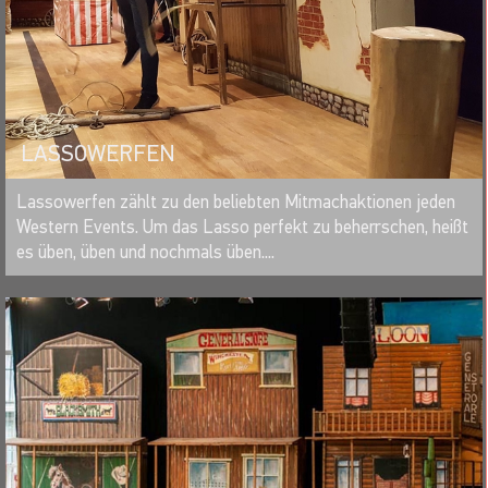
LASSOWERFEN
MERKEN
Lassowerfen zählt zu den beliebten Mitmachaktionen jeden
Western Events. Um das Lasso perfekt zu beherrschen, heißt
es üben, üben und nochmals üben....