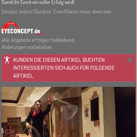
Damit Ihr Event ein voller Erfolg wird!
Einsatz: Indoor/Outdoor, Eventfläche muss eben sein
Alle Angebote erfolgen freibleibend.
Änderungen vorbehalten.
KUNDEN DIE DIESEN ARTIKEL BUCHTEN
INTERESSIERTEN SICH AUCH FÜR FOLGENDE
ARTIKEL