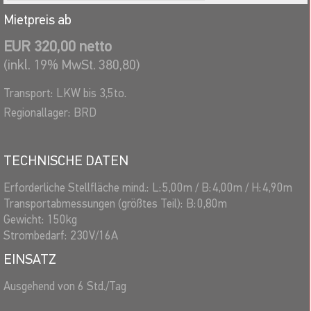
Mietpreis ab
EUR 320,00 netto
(inkl. 19% MwSt. 380,80)
Transport:
LKW bis 3,5to.
Regionallager:
BRD
TECHNISCHE DATEN
Erforderliche Stellfläche mind.:
L:
5,00
m
/
B:
4,00
m
/
H:
4,90
m
Transportabmessungen (größtes Teil):
B:
0,80
m
Gewicht:
150
kg
Strombedarf:
230V/16A
EINSATZ
Ausgehend von 6 Std./Tag