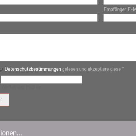
Empfänger E-M
Datenschutzbestimmungen
gelesen und akzeptiere diese *
 Wert in das Feld ein.
n
ionen...