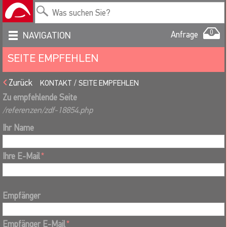
0
Anfrage
NAVIGATION
SEITE EMPFEHLEN
Zurück
KONTAKT
SEITE EMPFEHLEN
Zu empfehlende Seite
/referenzen/zdf-18854.php
Ihr Name
Ihre E-Mail
*
Empfänger
Empfänger E-Mail
*